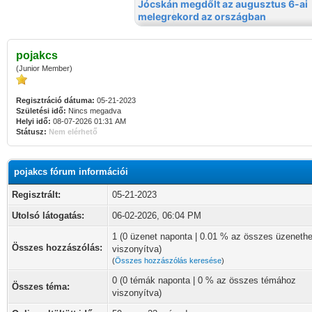
pojakcs
(Junior Member)
Regisztráció dátuma:
05-21-2023
Születési idő:
Nincs megadva
Helyi idő:
08-07-2026 01:31 AM
Státusz:
Nem elérhető
pojakcs fórum információi
Regisztrált:
05-21-2023
Utolsó látogatás:
06-02-2026, 06:04 PM
1 (0 üzenet naponta | 0.01 % az összes üzeneth
Összes hozzászólás:
viszonyítva)
(
Összes hozzászólás keresése
)
0 (0 témák naponta | 0 % az összes témához
Összes téma:
viszonyítva)