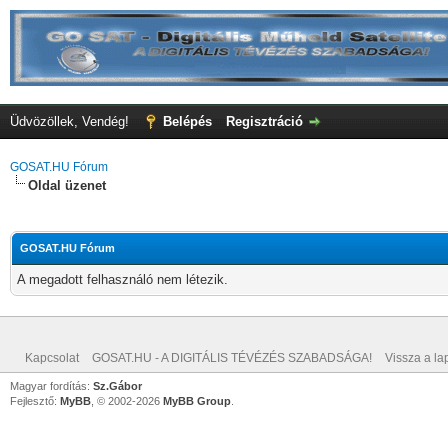
Üdvözöllek, Vendég!
Belépés
Regisztráció
GOSAT.HU Fórum
Oldal üzenet
GOSAT.HU Fórum
A megadott felhasználó nem létezik.
Kapcsolat
GOSAT.HU - A DIGITÁLIS TÉVÉZÉS SZABADSÁGA!
Vissza a lap
Magyar fordítás:
Sz.Gábor
Fejlesztő:
MyBB
, © 2002-2026
MyBB Group
.