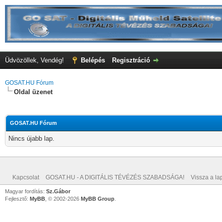
Üdvözöllek, Vendég!
Belépés
Regisztráció
GOSAT.HU Fórum
Oldal üzenet
GOSAT.HU Fórum
Nincs újabb lap.
Kapcsolat
GOSAT.HU - A DIGITÁLIS TÉVÉZÉS SZABADSÁGA!
Vissza a lap
Magyar fordítás:
Sz.Gábor
Fejlesztő:
MyBB
, © 2002-2026
MyBB Group
.