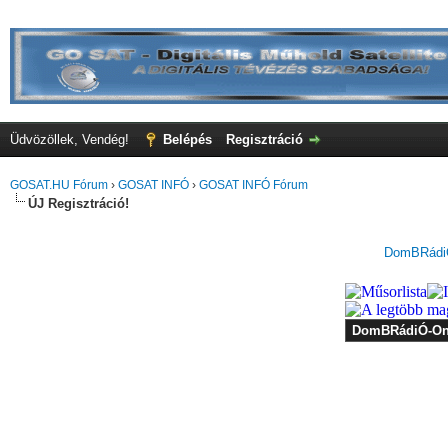
Üdvözöllek, Vendég!
Belépés
Regisztráció
GOSAT.HU Fórum
›
GOSAT INFÓ
›
GOSAT INFÓ Fórum
ÚJ Regisztráció!
DomBRádiÓ