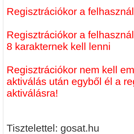
Regisztrációkor a felhasználó
Regisztrációkor a felhaszn
8 karakternek kell lenni
Regisztrációkor nem kell ema
aktiválás után egyből él a re
aktiválásra!
Tisztelettel: gosat.hu