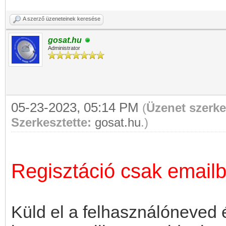
A szerző üzeneteinek keresése
gosat.hu
Administrator
05-23-2023, 05:14 PM
(
Üzenet szerke
Szerkesztette:
gosat.hu
.)
Regisztáció csak emailb
Küld el a felhasználóneved és