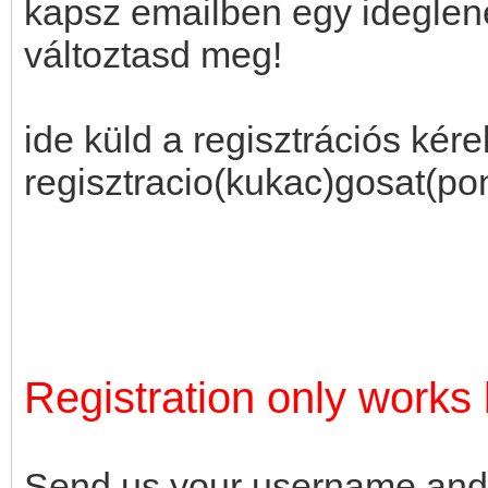
kapsz emailben egy ideglene
változtasd meg!
ide küld a regisztrációs kér
regisztracio(kukac)gosat(po
Registration only works 
Send us your username and, 