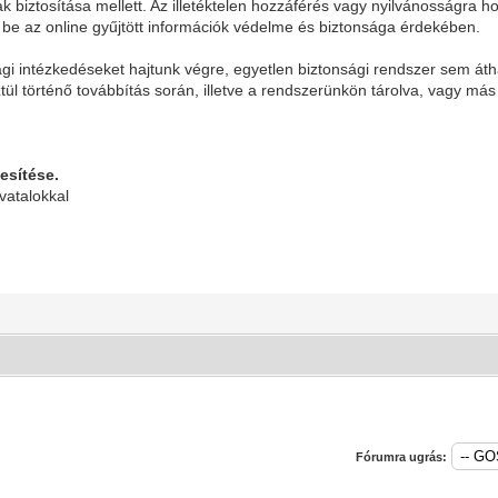
k biztosítása mellett. Az illetéktelen hozzáférés vagy nyilvánosságr
nk be az online gyűjtött információk védelme és biztonsága érdekében.
 intézkedéseket hajtunk végre, egyetlen biztonsági rendszer sem átha
ztül történő továbbítás során, illetve a rendszerünkön tárolva, vagy 
esítése.
vatalokkal
Fórumra ugrás: