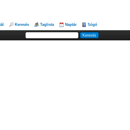
tál
Keresés
Taglista
Naptár
Súgó