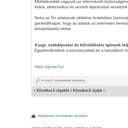
Elkötelezettek vagyunk az információk biztonságána
fizikai, elektronikus és vezetői eljárásokat vezettü
Noha az Ön adatainak védelme érdekében biztonsági
garantálhatjuk, hogy az adatok az interneten keres
behatolásától védve.
A jogi, szabályozási és bűnüldözési igények telj
Együttműködünk a kormányokkal és a bűnüldöző hi
https://gosat.hu/
A szerző üzeneteinek keresése
«
Következő régebbi
|
Következő újabb
»
Megtekintés nyomtatható verzióban