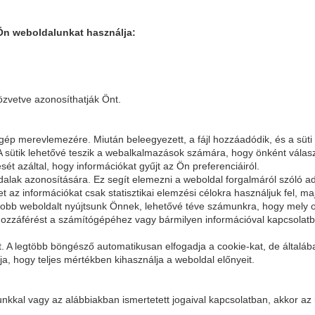
 Ön weboldalunkat használja:
özvetve azonosíthatják Önt.
tógép merevlemezére. Miután beleegyezett, a fájl hozzáadódik, és a süt
. A sütik lehetővé teszik a webalkalmazások számára, hogy önként vála
t azáltal, hogy információkat gyűjt az Ön preferenciáiról.
dalak azonosítására. Ez segít elemezni a weboldal forgalmáról szóló a
 az információkat csak statisztikai elemzési célokra használjuk fel, maj
obb weboldalt nyújtsunk Önnek, lehetővé téve számunkra, hogy mely ol
zzáférést a számítógépéhez vagy bármilyen információval kapcsolatb
et. A legtöbb böngésző automatikusan elfogadja a cookie-kat, de általáb
a, hogy teljes mértékben kihasználja a weboldal előnyeit.
kkal vagy az alábbiakban ismertetett jogaival kapcsolatban, akkor az