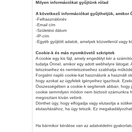
Milyen információkat gyűjtünk rólad
A következő információkat gyűjthetjük, amikor
-Felhasználónév
-Email cím
-Születési dátum
-IP-cím
-Egyéb gyűjtött adatok, amelyek közvetlenül vagy k
Cookie-k és más nyomkövető szkriptek
A cookie egy kis fájl, amely engedélyt kér a számí
tudatja Önnel, amikor egy adott webhelyre látogat
tetszéseihez és nemtetszéseihez szabhatja működésé
Forgalmi napló cookie-kat használunk a használt ol
hogy azokat az ügyfelek igényeihez igazítsuk. Ezeket
Összességében a cookie-k segítenek abban, hogy j
cookie semmilyen módon nem biztosít számunkra ho
megosztani kíván velünk.
Dönthet úgy, hogy elfogadja vagy elutasítja a sütik
elutasításához, ha úgy tetszik. Ez megakadályozhatj
Ha bármikor kérdése van az adatvédelmi gyakorlatun