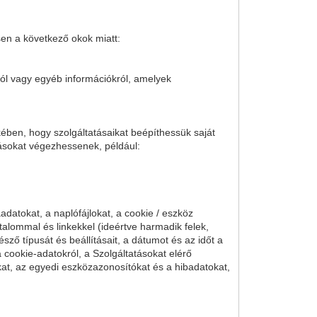
sen a következő okok miatt:
ról vagy egyéb információkról, amelyek
kében, hogy szolgáltatásaikat beépíthessük saját
tásokat végezhessenek, például:
adatokat, a naplófájlokat, a cookie / eszköz
talommal és linkekkel (ideértve harmadik felek,
sző típusát és beállításait, a dátumot és az időt a
a cookie-adatokról, a Szolgáltatásokat elérő
kat, az egyedi eszközazonosítókat és a hibadatokat,