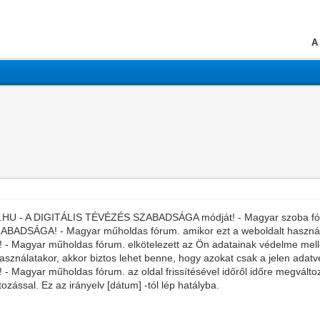
A
.HU - A DIGITÁLIS TÉVÉZÉS SZABADSÁGA módját! - Magyar szoba fórum
ADSÁGA! - Magyar műholdas fórum. amikor ezt a weboldalt használ
gyar műholdas fórum. elkötelezett az Ön adatainak védelme mellett
asználatakor, akkor biztos lehet benne, hogy azokat csak a jelen adatv
ar műholdas fórum. az oldal frissítésével időről időre megváltoztath
ozással. Ez az irányelv [dátum] -tól lép hatályba.