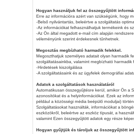
Hogyan használjuk fel az összegyűjtött informá
Erre az információra azért van szükségünk, hogy me
-Belső nyilvántartás, beleértve a szolgáltatás optimal
-Az információkat felhasználhatjuk termékeink és szo
-Az Ön által megadott e-mail cím alapján rendszere
véleményünk szerint érdekesnek tűnhetnek.
Megosztás megbízható harmadik felekkel.
Megoszthatjuk személyes adatait olyan harmadik fel
szolgáltatásainkba, valamint megbízható harmadik 
-Hirdetések kiszolgálása
-A szolgáltatásaink és az ügyfelek demográfiai ada
Adatok a szolgáltatások használatáról
Automatikusan összegyűjtésre kerül, amikor Ön a Szo
azonosítókat és a helyinformációkat. Ezek az inform
például a közösségi média beépülő moduljai) történő 
Szolgáltatásokat használták, információkat a böngész
eszközökről, beleértve az eszköz típusát, a haszná
valamint Ezen összegyűjtött adatok egy része képes
Hogyan gyűjtjük és tároljuk az összegyűjtött i