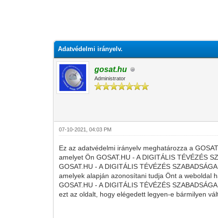
0 szavazat - átlag 0
1
2
3
4
5
Adatvédelmi irányelv.
gosat.hu
Administrator
07-10-2021, 04:03 PM
Ez az adatvédelmi irányelv meghatározza a GOSAT
amelyet Ön GOSAT.HU - A DIGITÁLIS TÉVÉZÉS SZAB
GOSAT.HU - A DIGITÁLIS TÉVÉZÉS SZABADSÁGA! - Ma
amelyek alapján azonosítani tudja Önt a weboldal h
GOSAT.HU - A DIGITÁLIS TÉVÉZÉS SZABADSÁGA! - Magy
ezt az oldalt, hogy elégedett legyen-e bármilyen vált