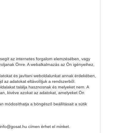
i segít az internetes forgalom elemzésében, vagy
szoljanak Önre. A webalkalmazás az Ön igényeihez,
datokat és javítani weboldalunkat annak érdekében,
d az adatokat eltávolítjuk a rendszerből.
dalakat találja hasznosnak és melyeket nem. A
an, kivéve azokat az adatokat, amelyeket Ön
an módosíthatja a böngésző beállításait a sütik
 info@gosat.hu címen érhet el minket.