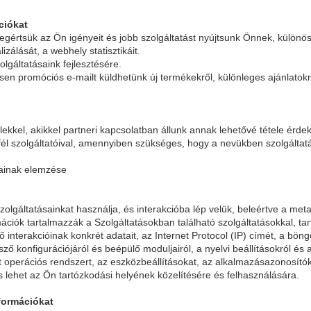
ciókat
gértsük az Ön igényeit és jobb szolgáltatást nyújtsunk Önnek, különö
izálását, a webhely statisztikáit.
lgáltatásaink fejlesztésére.
sen promóciós e-mailt küldhetünk új termékekről, különleges ajánlatok
ekkel, akikkel partneri kapcsolatban állunk annak lehetővé tétele érde
fél szolgáltatóival, amennyiben szükséges, hogy a nevükben szolgálta
tainak elemzése
lgáltatásainkat használja, és interakcióba lép velük, beleértve a meta
ációk tartalmazzák a Szolgáltatásokban található szolgáltatásokkal, tar
interakcióinak konkrét adatait, az Internet Protocol (IP) címét, a böngé
ő konfigurációjáról és beépülő moduljairól, a nyelvi beállításokról és 
lt operációs rendszert, az eszközbeállításokat, az alkalmazásazonosító
 lehet az Ön tartózkodási helyének közelítésére és felhasználására.
nformációkat