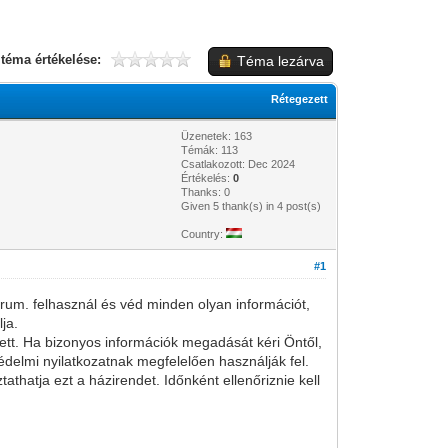
 téma értékelése:
Téma lezárva
Rétegezett
Üzenetek: 163
Témák: 113
Csatlakozott: Dec 2024
Értékelés:
0
Thanks: 0
Given 5 thank(s) in 4 post(s)
Country:
#1
. felhasznál és véd minden olyan információt,
ja.
. Ha bizonyos információk megadását kéri Öntől,
édelmi nyilatkozatnak megfelelően használják fel.
atja ezt a házirendet. Időnként ellenőriznie kell