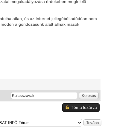
a hozatal megakadályozása érdekében megfelelő
tolhatatlan, és az Internet jellegéből adódóan nem
más módon a gondozásunk alatt állnak mások
Téma lezárva