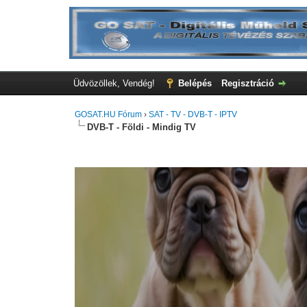
Üdvözöllek, Vendég!
Belépés
Regisztráció
GOSAT.HU Fórum
›
SAT - TV - DVB-T - IPTV
DVB-T - Földi - Mindig TV