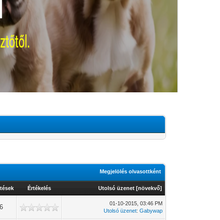
Megjelölés olvasottként
tések
Értékelés
Utolsó üzenet
[
növekvő
]
01-10-2015, 03:46 PM
76
Utolsó üzenet
:
Gabywap