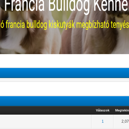
Válaszok
Megtekin
/ 5 átlagban
2
3
4
5
1
2,0