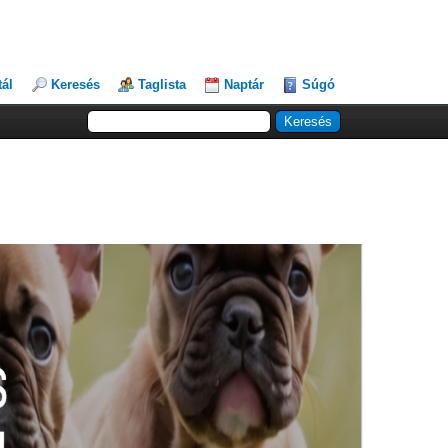
tál
Keresés
Taglista
Naptár
Súgó