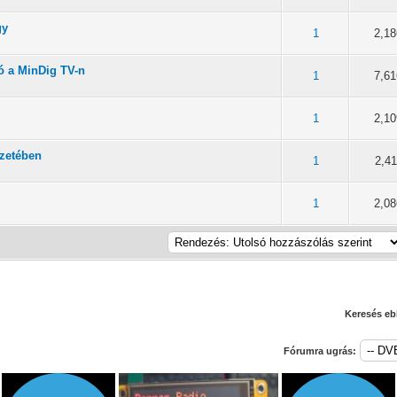
gy
/ 5 átlagban
2
3
4
5
1
2,1
ó a MinDig TV-n
/ 5 átlagban
2
3
4
5
1
7,6
/ 5 átlagban
2
3
4
5
1
2,1
rzetében
/ 5 átlagban
2
3
4
5
1
2,41
/ 5 átlagban
2
3
4
5
1
2,0
Keresés eb
Fórumra ugrás: