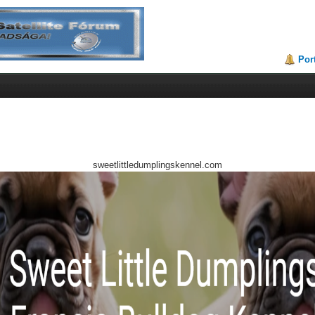
Por
sweetlittledumplingskennel.com