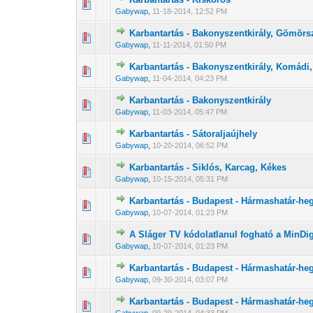
0 Szavazat - 0 
1
Gabywap
,
11-18-2014, 12:52 PM
Karbantartás - Bakonyszentkirály, Gömör
0 Szavazat - 0 
1
Gabywap
,
11-11-2014, 01:50 PM
Karbantartás - Bakonyszentkirály, Komádi
0 Szavazat - 0 
1
Gabywap
,
11-04-2014, 04:23 PM
Karbantartás - Bakonyszentkirály
0 Szavazat - 0 
1
Gabywap
,
11-03-2014, 05:47 PM
Karbantartás - Sátoraljaújhely
0 Szavazat - 0 
1
Gabywap
,
10-20-2014, 06:52 PM
Karbantartás - Siklós, Karcag, Kékes
0 Szavazat - 0 
1
Gabywap
,
10-15-2014, 05:31 PM
Karbantartás - Budapest - Hármashatár-he
0 Szavazat - 0 
1
Gabywap
,
10-07-2014, 01:23 PM
A Sláger TV kódolatlanul fogható a MinDi
0 Szavazat - 0 
1
Gabywap
,
10-07-2014, 01:23 PM
Karbantartás - Budapest - Hármashatár-he
0 Szavazat - 0 
1
Gabywap
,
09-30-2014, 03:07 PM
Karbantartás - Budapest - Hármashatár-he
0 Szavazat - 0 
1