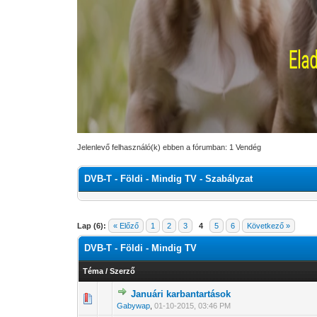
Jelenlevő felhasználó(k) ebben a fórumban: 1 Vendég
DVB-T - Földi - Mindig TV - Szabályzat
Lap (6):
« Előző
1
2
3
4
5
6
Következő »
DVB-T - Földi - Mindig TV
Téma
/
Szerző
Januári karbantartások
0 Szavazat - 0 
1
Gabywap
,
01-10-2015, 03:46 PM