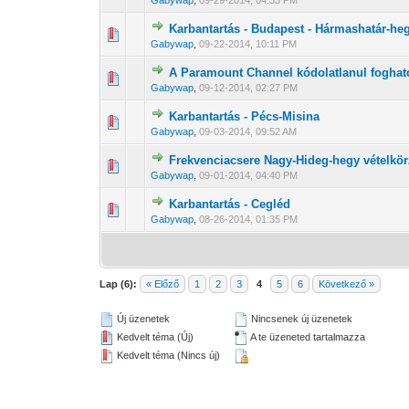
Gabywap
,
09-29-2014, 04:33 PM
Karbantartás - Budapest - Hármashatár-he
0 Szavazat - 0 
1
Gabywap
,
09-22-2014, 10:11 PM
A Paramount Channel kódolatlanul foghat
0 Szavazat - 0 
1
Gabywap
,
09-12-2014, 02:27 PM
Karbantartás - Pécs-Misina
0 Szavazat - 0 
1
Gabywap
,
09-03-2014, 09:52 AM
Frekvenciacsere Nagy-Hideg-hegy vételkö
0 Szavazat - 0 
1
Gabywap
,
09-01-2014, 04:40 PM
Karbantartás - Cegléd
0 Szavazat - 0 
1
Gabywap
,
08-26-2014, 01:35 PM
Lap (6):
« Előző
1
2
3
4
5
6
Következő »
Új üzenetek
Nincsenek új üzenetek
Kedvelt téma (Új)
A te üzeneted tartalmazza
Kedvelt téma (Nincs új)