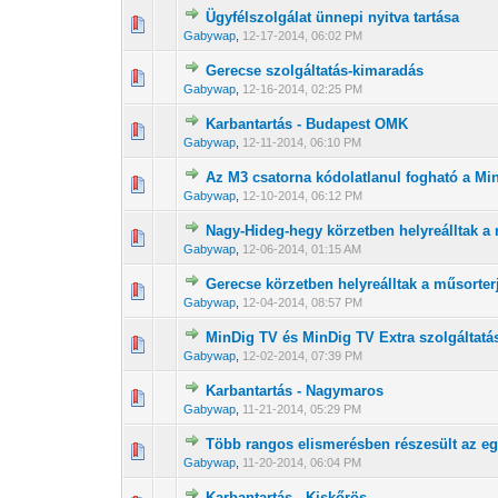
Ügyfélszolgálat ünnepi nyitva tartása
0 Szavazat - 0 
1
Gabywap
,
12-17-2014, 06:02 PM
Gerecse szolgáltatás-kimaradás
0 Szavazat - 0 
1
Gabywap
,
12-16-2014, 02:25 PM
Karbantartás - Budapest OMK
0 Szavazat - 0 
1
Gabywap
,
12-11-2014, 06:10 PM
Az M3 csatorna kódolatlanul fogható a Mi
0 Szavazat - 0 
1
Gabywap
,
12-10-2014, 06:12 PM
Nagy-Hideg-hegy körzetben helyreálltak a 
0 Szavazat - 0 
1
Gabywap
,
12-06-2014, 01:15 AM
Gerecse körzetben helyreálltak a műsorterj
0 Szavazat - 0 
1
Gabywap
,
12-04-2014, 08:57 PM
MinDig TV és MinDig TV Extra szolgáltat
0 Szavazat - 0 
1
Gabywap
,
12-02-2014, 07:39 PM
Karbantartás - Nagymaros
0 Szavazat - 0 
1
Gabywap
,
11-21-2014, 05:29 PM
Több rangos elismerésben részesült az e
0 Szavazat - 0 
1
Gabywap
,
11-20-2014, 06:04 PM
Karbantartás - Kiskőrös