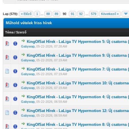
Lap (579):
« Előző
1
...
88
89
90
91
92
...
579
Következő »
Műhold vételek friss hírek
Téma
/
Szerző
KingOfSat Hírek - LaLiga TV Hypermotion 5: Új csatorna (
0 Szavazat - 0 / 5 átlagban
1
2
3
4
5
Gabywap
,
05-22-2026, 07:28 AM
KingOfSat Hírek - LaLiga TV Hypermotion 9: Új csatorna (
0 Szavazat - 0 / 5 átlagban
1
2
3
4
5
Gabywap
,
05-22-2026, 07:19 AM
KingOfSat Hírek - LaLiga TV Hypermotion 7: Új csatorna (
0 Szavazat - 0 / 5 átlagban
1
2
3
4
5
Gabywap
,
05-22-2026, 07:19 AM
KingOfSat Hírek - LaLiga TV Hypermotion 10: Új csatorna 
0 Szavazat - 0 / 5 átlagban
1
2
3
4
5
Gabywap
,
05-22-2026, 07:19 AM
KingOfSat Hírek - LaLiga TV Hypermotion 4: Új csatorna (
0 Szavazat - 0 / 5 átlagban
1
2
3
4
5
Gabywap
,
05-22-2026, 06:59 AM
KingOfSat Hírek - LaLiga TV Hypermotion 12: Új csatorna 
0 Szavazat - 0 / 5 átlagban
1
2
3
4
5
Gabywap
,
05-22-2026, 06:59 AM
KingOfSat Hírek - LaLiga TV Hypermotion 8: Új csatorna (
0 Szavazat - 0 / 5 átlagban
1
2
3
4
5