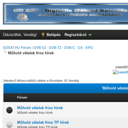
Üdvözöllek, Vendég!
Belépés
Regisztráció
GOSAT.HU Fórum
›
DVB-S2 - DVB-T2 - DVB-C - DX - EPG
Műhold vételek friss hírek
sweetli
Jelenlevő felhasználó(k) ebben a fórumban: 81 Vendég
'Műhold vételek
Fórum
Műhold vételek friss hírek
Műhold vételek friss hírek
Műhold vételek friss TP hírek
Műhold vételek friss TP hírek