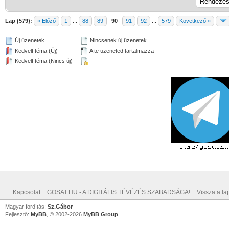
Lap (579):
« Előző
1
...
88
89
90
91
92
...
579
Következő »
Új üzenetek
Nincsenek új üzenetek
Kedvelt téma (Új)
A te üzeneted tartalmazza
Kedvelt téma (Nincs új)
Kapcsolat
GOSAT.HU - A DIGITÁLIS TÉVÉZÉS SZABADSÁGA!
Vissza a lap
Magyar fordítás:
Sz.Gábor
Fejlesztő:
MyBB
, © 2002-2026
MyBB Group
.