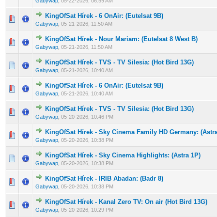
Gabywap
,
05-22-2026, 06:59 AM
KingOfSat Hírek - 6 OnAir: (Eutelsat 9B)
0 Szavazat - 0 / 5 átlagban
1
2
3
4
5
Gabywap
,
05-21-2026, 11:50 AM
KingOfSat Hírek - Nour Mariam: (Eutelsat 8 West B)
0 Szavazat - 0 / 5 átlagban
1
2
3
4
5
Gabywap
,
05-21-2026, 11:50 AM
KingOfSat Hírek - TVS - TV Silesia: (Hot Bird 13G)
0 Szavazat - 0 / 5 átlagban
1
2
3
4
5
Gabywap
,
05-21-2026, 10:40 AM
KingOfSat Hírek - 6 OnAir: (Eutelsat 9B)
0 Szavazat - 0 / 5 átlagban
1
2
3
4
5
Gabywap
,
05-21-2026, 10:40 AM
KingOfSat Hírek - TVS - TV Silesia: (Hot Bird 13G)
0 Szavazat - 0 / 5 átlagban
1
2
3
4
5
Gabywap
,
05-20-2026, 10:46 PM
KingOfSat Hírek - Sky Cinema Family HD Germany: (Astra
0 Szavazat - 0 / 5 átlagban
1
2
3
4
5
Gabywap
,
05-20-2026, 10:38 PM
KingOfSat Hírek - Sky Cinema Highlights: (Astra 1P)
0 Szavazat - 0 / 5 átlagban
1
2
3
4
5
Gabywap
,
05-20-2026, 10:38 PM
KingOfSat Hírek - IRIB Abadan: (Badr 8)
0 Szavazat - 0 / 5 átlagban
1
2
3
4
5
Gabywap
,
05-20-2026, 10:38 PM
KingOfSat Hírek - Kanal Zero TV: On air (Hot Bird 13G)
0 Szavazat - 0 / 5 átlagban
1
2
3
4
5
Gabywap
,
05-20-2026, 10:29 PM