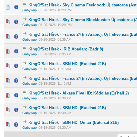
KingOfSat Hírek - Sky Cinema Feelgood: Új csatorna (Ast
0 Szavazat - 0 / 5 átlagban
1
2
3
4
5
Gabywap
,
05-20-2026, 10:29 PM
KingOfSat Hírek - Sky Cinema Blockbuster: Új csatorna (A
0 Szavazat - 0 / 5 átlagban
1
2
3
4
5
Gabywap
,
05-20-2026, 10:29 PM
KingOfSat Hírek - France 24 (in Arabic): Új frekvencia (Eu
0 Szavazat - 0 / 5 átlagban
1
2
3
4
5
Gabywap
,
05-20-2026, 08:35 AM
KingOfSat Hírek - IRIB Abadan: (Badr 8)
0 Szavazat - 0 / 5 átlagban
1
2
3
4
5
Gabywap
,
05-20-2026, 08:35 AM
KingOfSat Hírek - SBN HD: (Eutelsat 21B)
0 Szavazat - 0 / 5 átlagban
1
2
3
4
5
Gabywap
,
05-19-2026, 11:40 AM
KingOfSat Hírek - France 24 (in Arabic): Új frekvencia (Eu
0 Szavazat - 0 / 5 átlagban
1
2
3
4
5
Gabywap
,
05-19-2026, 11:40 AM
KingOfSat Hírek - Alkass Five HD: Kódolás (Es'hail 2)
0 Szavazat - 0 / 5 átlagban
1
2
3
4
5
Gabywap
,
05-19-2026, 10:39 AM
KingOfSat Hírek - SBN HD: (Eutelsat 21B)
0 Szavazat - 0 / 5 átlagban
1
2
3
4
5
Gabywap
,
05-19-2026, 10:39 AM
KingOfSat Hírek - SBN HD: On air (Eutelsat 21B)
0 Szavazat - 0 / 5 átlagban
1
2
3
4
5
Gabywap
,
05-19-2026, 08:30 AM