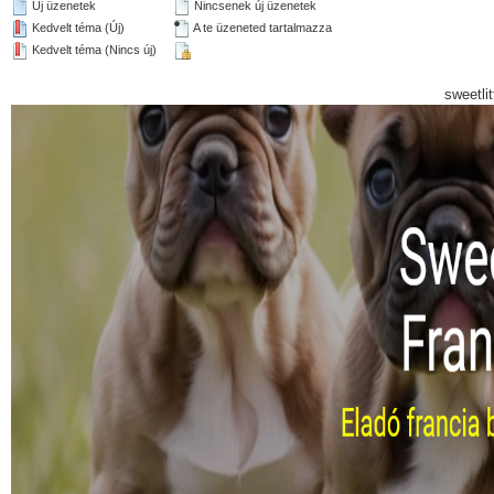
Új üzenetek
Nincsenek új üzenetek
Kedvelt téma (Új)
A te üzeneted tartalmazza
Kedvelt téma (Nincs új)
sweetli