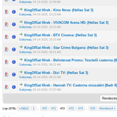
Gabywap
,
04-14-2025, 11:49 AM
KingOfSat Hírek - Kino Nova: (Hellas Sat 3)
0 Szavazat - 0 / 5 átlagban
1
2
3
4
5
Gabywap
,
04-14-2025, 10:23 AM
KingOfSat Hírek - VIVACOM Arena HD: (Hellas Sat 3)
0 Szavazat - 0 / 5 átlagban
1
2
3
4
5
Gabywap
,
04-14-2025, 10:23 AM
KingOfSat Hírek - BTV Cinema: (Hellas Sat 3)
0 Szavazat - 0 / 5 átlagban
1
2
3
4
5
Gabywap
,
04-14-2025, 10:23 AM
KingOfSat Hírek - Star Crime Bulgaria: (Hellas Sat 3)
0 Szavazat - 0 / 5 átlagban
1
2
3
4
5
Gabywap
,
04-14-2025, 08:21 AM
KingOfSat Hírek - Belintersat Promo: Tesztelő csatorna (Be
0 Szavazat - 0 / 5 átlagban
1
2
3
4
5
Gabywap
,
04-14-2025, 08:21 AM
KingOfSat Hírek - Dizi TV: (Hellas Sat 3)
0 Szavazat - 0 / 5 átlagban
1
2
3
4
5
Gabywap
,
04-14-2025, 08:21 AM
KingOfSat Hírek - Hannah TV: Csatorna visszatért (Badr 8
0 Szavazat - 0 / 5 átlagban
1
2
3
4
5
Gabywap
,
04-14-2025, 07:07 AM
Lap (579):
« Előző
1
...
470
471
472
473
474
...
579
Következő »