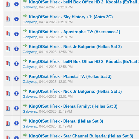
KingOfSat Hírek - beIN Box Office HD 2: Kódolás (Es'hail 
0 Szavazat - 0 / 5 átlagban
1
2
3
4
5
Gabywap
,
04-14-2025, 03:18 PM
KingOfSat Hírek - Sky History +1: (Astra 2G)
0 Szavazat - 0 / 5 átlagban
1
2
3
4
5
Gabywap
,
04-14-2025, 03:18 PM
KingOfSat Hírek - Apostrophe TV: (Azerspace-1)
0 Szavazat - 0 / 5 átlagban
1
2
3
4
5
Gabywap
,
04-14-2025, 03:18 PM
KingOfSat Hírek - Nick Jr Bulgaria: (Hellas Sat 3)
0 Szavazat - 0 / 5 átlagban
1
2
3
4
5
Gabywap
,
04-14-2025, 12:56 PM
KingOfSat Hírek - beIN Box Office HD 2: Kódolás (Es'hail 
0 Szavazat - 0 / 5 átlagban
1
2
3
4
5
Gabywap
,
04-14-2025, 12:56 PM
KingOfSat Hírek - Planeta TV: (Hellas Sat 3)
0 Szavazat - 0 / 5 átlagban
1
2
3
4
5
Gabywap
,
04-14-2025, 12:01 PM
KingOfSat Hírek - Nick Jr Bulgaria: (Hellas Sat 3)
0 Szavazat - 0 / 5 átlagban
1
2
3
4
5
Gabywap
,
04-14-2025, 12:01 PM
KingOfSat Hírek - Diema Family: (Hellas Sat 3)
0 Szavazat - 0 / 5 átlagban
1
2
3
4
5
Gabywap
,
04-14-2025, 11:49 AM
KingOfSat Hírek - Diema: (Hellas Sat 3)
0 Szavazat - 0 / 5 átlagban
1
2
3
4
5
Gabywap
,
04-14-2025, 11:49 AM
KingOfSat Hírek - Star Channel Bulgaria: (Hellas Sat 3)
0 Szavazat - 0 / 5 átlagban
1
2
3
4
5