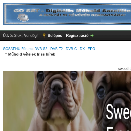
Üdvözöllek, Vendég!
Belépés
Regisztráció
GOSAT.HU Fórum
›
DVB-S2 - DVB-T2 - DVB-C - DX - EPG
Műhold vételek friss hírek
sweetli