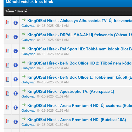
Műhold vételek friss hírek
Téma
/
Szerző
KingOfSat Hírek - Alabasiya Alhussainia TV: Új frekvencia
0 Szavazat - 0 / 5 átlagban
1
2
3
4
5
Gabywap
,
04-15-2025, 05:41 AM
KingOfSat Hírek - DRPAL SAA-AI: Új frekvencia (Yahsat 1
0 Szavazat - 0 / 5 átlagban
1
2
3
4
5
Gabywap
,
04-15-2025, 05:41 AM
KingOfSat Hírek - Rai Sport HD: Többé nem kódolt (Hot B
0 Szavazat - 0 / 5 átlagban
1
2
3
4
5
Gabywap
,
04-15-2025, 05:34 AM
KingOfSat Hírek - beIN Box Office HD 2: Többé nem kódolt
0 Szavazat - 0 / 5 átlagban
1
2
3
4
5
Gabywap
,
04-15-2025, 05:34 AM
KingOfSat Hírek - beIN Box Office 1: Többé nem kódolt (Es
0 Szavazat - 0 / 5 átlagban
1
2
3
4
5
Gabywap
,
04-15-2025, 05:34 AM
KingOfSat Hírek - Apostrophe TV: (Azerspace-1)
0 Szavazat - 0 / 5 átlagban
1
2
3
4
5
Gabywap
,
04-15-2025, 01:59 AM
KingOfSat Hírek - Arena Premium 4 HD: Új csatorna (Eute
0 Szavazat - 0 / 5 átlagban
1
2
3
4
5
Gabywap
,
04-15-2025, 01:59 AM
KingOfSat Hírek - Arena Premium 4 HD: (Eutelsat 16A)
0 Szavazat - 0 / 5 átlagban
1
2
3
4
5
Gabywap
,
04-15-2025, 01:59 AM