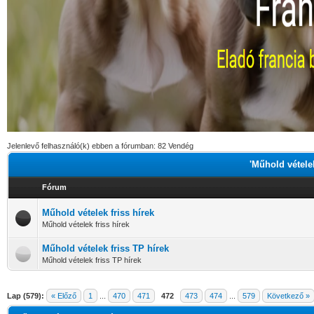
Jelenlevő felhasználó(k) ebben a fórumban: 82 Vendég
'Műhold vételek
Fórum
Műhold vételek friss hírek
Műhold vételek friss hírek
Műhold vételek friss TP hírek
Műhold vételek friss TP hírek
Lap (579):
« Előző
1
...
470
471
472
473
474
...
579
Következő »