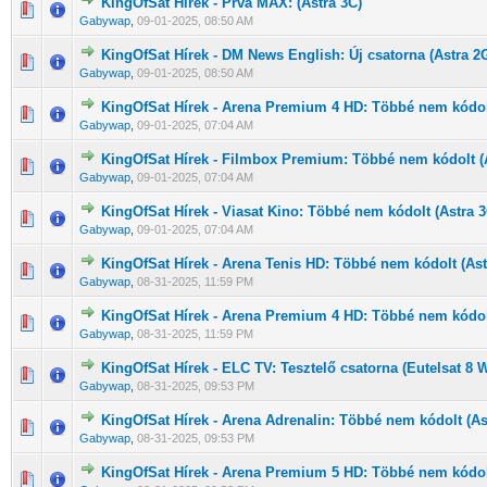
KingOfSat Hírek - Prva MAX: (Astra 3C)
0 Szavazat - 0 / 5 átlagban
1
2
3
4
5
Gabywap
,
09-01-2025, 08:50 AM
KingOfSat Hírek - DM News English: Új csatorna (Astra 2
0 Szavazat - 0 / 5 átlagban
1
2
3
4
5
Gabywap
,
09-01-2025, 08:50 AM
KingOfSat Hírek - Arena Premium 4 HD: Többé nem kódolt
0 Szavazat - 0 / 5 átlagban
1
2
3
4
5
Gabywap
,
09-01-2025, 07:04 AM
KingOfSat Hírek - Filmbox Premium: Többé nem kódolt (
0 Szavazat - 0 / 5 átlagban
1
2
3
4
5
Gabywap
,
09-01-2025, 07:04 AM
KingOfSat Hírek - Viasat Kino: Többé nem kódolt (Astra 3
0 Szavazat - 0 / 5 átlagban
1
2
3
4
5
Gabywap
,
09-01-2025, 07:04 AM
KingOfSat Hírek - Arena Tenis HD: Többé nem kódolt (Ast
0 Szavazat - 0 / 5 átlagban
1
2
3
4
5
Gabywap
,
08-31-2025, 11:59 PM
KingOfSat Hírek - Arena Premium 4 HD: Többé nem kódolt
0 Szavazat - 0 / 5 átlagban
1
2
3
4
5
Gabywap
,
08-31-2025, 11:59 PM
KingOfSat Hírek - ELC TV: Tesztelő csatorna (Eutelsat 8 
0 Szavazat - 0 / 5 átlagban
1
2
3
4
5
Gabywap
,
08-31-2025, 09:53 PM
KingOfSat Hírek - Arena Adrenalin: Többé nem kódolt (As
0 Szavazat - 0 / 5 átlagban
1
2
3
4
5
Gabywap
,
08-31-2025, 09:53 PM
KingOfSat Hírek - Arena Premium 5 HD: Többé nem kódolt
0 Szavazat - 0 / 5 átlagban
1
2
3
4
5