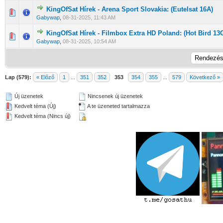
KingOfSat Hírek - Arena Sport Slovakia: (Eutelsat 16A)
0 Szavazat - 0 / 5 átlagban
1
2
3
4
5
Gabywap
,
08-31-2025, 11:43 AM
KingOfSat Hírek - Filmbox Extra HD Poland: (Hot Bird 13
0 Szavazat - 0 / 5 átlagban
1
2
3
4
5
Gabywap
,
08-31-2025, 10:54 AM
Lap (579):
« Előző
1
...
351
352
353
354
355
...
579
Következő »
Új üzenetek
Nincsenek új üzenetek
Kedvelt téma (Új)
A te üzeneted tartalmazza
Kedvelt téma (Nincs új)