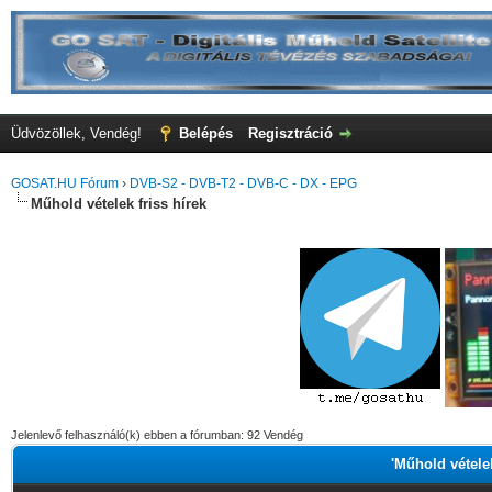
Üdvözöllek, Vendég!
Belépés
Regisztráció
GOSAT.HU Fórum
›
DVB-S2 - DVB-T2 - DVB-C - DX - EPG
Műhold vételek friss hírek
Jelenlevő felhasználó(k) ebben a fórumban: 92 Vendég
'Műhold vételek