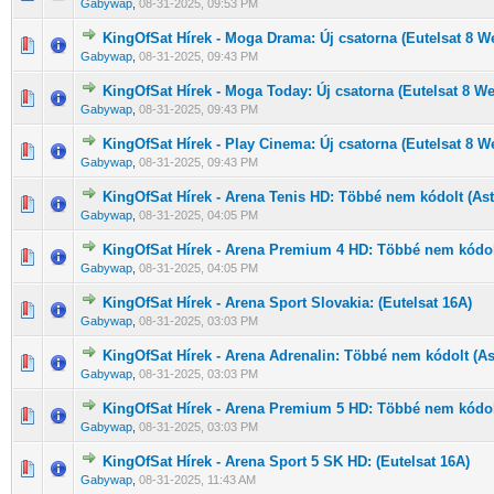
Gabywap
,
08-31-2025, 09:53 PM
KingOfSat Hírek - Moga Drama: Új csatorna (Eutelsat 8 W
0 Szavazat - 0 / 5 átlagban
1
2
3
4
5
Gabywap
,
08-31-2025, 09:43 PM
KingOfSat Hírek - Moga Today: Új csatorna (Eutelsat 8 We
0 Szavazat - 0 / 5 átlagban
1
2
3
4
5
Gabywap
,
08-31-2025, 09:43 PM
KingOfSat Hírek - Play Cinema: Új csatorna (Eutelsat 8 W
0 Szavazat - 0 / 5 átlagban
1
2
3
4
5
Gabywap
,
08-31-2025, 09:43 PM
KingOfSat Hírek - Arena Tenis HD: Többé nem kódolt (Ast
0 Szavazat - 0 / 5 átlagban
1
2
3
4
5
Gabywap
,
08-31-2025, 04:05 PM
KingOfSat Hírek - Arena Premium 4 HD: Többé nem kódolt
0 Szavazat - 0 / 5 átlagban
1
2
3
4
5
Gabywap
,
08-31-2025, 04:05 PM
KingOfSat Hírek - Arena Sport Slovakia: (Eutelsat 16A)
0 Szavazat - 0 / 5 átlagban
1
2
3
4
5
Gabywap
,
08-31-2025, 03:03 PM
KingOfSat Hírek - Arena Adrenalin: Többé nem kódolt (As
0 Szavazat - 0 / 5 átlagban
1
2
3
4
5
Gabywap
,
08-31-2025, 03:03 PM
KingOfSat Hírek - Arena Premium 5 HD: Többé nem kódolt
0 Szavazat - 0 / 5 átlagban
1
2
3
4
5
Gabywap
,
08-31-2025, 03:03 PM
KingOfSat Hírek - Arena Sport 5 SK HD: (Eutelsat 16A)
0 Szavazat - 0 / 5 átlagban
1
2
3
4
5
Gabywap
,
08-31-2025, 11:43 AM