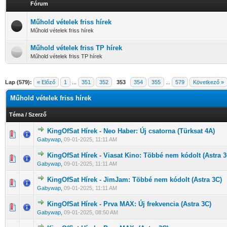
Fórum
Műhold vételek friss hírek
Műhold vételek friss hírek
Műhold vételek friss TP hírek
Műhold vételek friss TP hírek
Lap (579):
« Előző
1
...
351
352
353
354
355
...
579
Következő »
Műhold vételek friss hírek
Téma
/
Szerző
KingOfSat Hírek - Neo Haber: Új csatorna (Türksat 4A)
0 Szavazat - 0 / 5 átlagban
1
2
3
4
5
Gabywap
,
09-01-2025, 11:11 AM
KingOfSat Hírek - Viasat Kino: Többé nem kódolt (Astra 3
0 Szavazat - 0 / 5 átlagban
1
2
3
4
5
Gabywap
,
09-01-2025, 11:11 AM
KingOfSat Hírek - JimJam: Többé nem kódolt (Astra 3C)
0 Szavazat - 0 / 5 átlagban
1
2
3
4
5
Gabywap
,
09-01-2025, 11:11 AM
KingOfSat Hírek - Prva MAX: Új frekvencia (Astra 3C)
0 Szavazat - 0 / 5 átlagban
1
2
3
4
5
Gabywap
,
09-01-2025, 08:50 AM