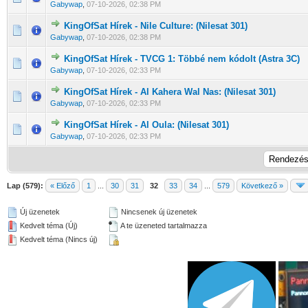
Gabywap
,
07-10-2026, 02:38 PM
KingOfSat Hírek - Nile Culture: (Nilesat 301)
0 Szavazat - 0 / 5 átlagban
1
2
3
4
5
Gabywap
,
07-10-2026, 02:38 PM
KingOfSat Hírek - TVCG 1: Többé nem kódolt (Astra 3C)
0 Szavazat - 0 / 5 átlagban
1
2
3
4
5
Gabywap
,
07-10-2026, 02:33 PM
KingOfSat Hírek - Al Kahera Wal Nas: (Nilesat 301)
0 Szavazat - 0 / 5 átlagban
1
2
3
4
5
Gabywap
,
07-10-2026, 02:33 PM
KingOfSat Hírek - Al Oula: (Nilesat 301)
0 Szavazat - 0 / 5 átlagban
1
2
3
4
5
Gabywap
,
07-10-2026, 02:33 PM
Lap (579):
« Előző
1
...
30
31
32
33
34
...
579
Következő »
Új üzenetek
Nincsenek új üzenetek
Kedvelt téma (Új)
A te üzeneted tartalmazza
Kedvelt téma (Nincs új)