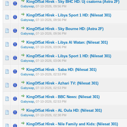
KingOfSat Hírek - Sky BHC HD: Új csatorna (Astra 2F)
0 Szavazat - 0 / 5 átlagban
1
2
3
4
5
Gabywap
,
07-10-2026, 09:56 PM
KingOfSat Hírek - Libya Sport 1 HD: (Nilesat 301)
0 Szavazat - 0 / 5 átlagban
1
2
3
4
5
Gabywap
,
07-10-2026, 09:56 PM
KingOfSat Hírek - Sky Bourne HD: (Astra 2F)
0 Szavazat - 0 / 5 átlagban
1
2
3
4
5
Gabywap
,
07-10-2026, 09:56 PM
KingOfSat Hírek - Libya Al Watan: (Nilesat 301)
0 Szavazat - 0 / 5 átlagban
1
2
3
4
5
Gabywap
,
07-10-2026, 03:06 PM
KingOfSat Hírek - Libya Sport 1 HD: (Nilesat 301)
0 Szavazat - 0 / 5 átlagban
1
2
3
4
5
Gabywap
,
07-10-2026, 03:06 PM
KingOfSat Hírek - Saba HD: (Nilesat 301)
0 Szavazat - 0 / 5 átlagban
1
2
3
4
5
Gabywap
,
07-10-2026, 02:53 PM
KingOfSat Hírek - Azhari TV: (Nilesat 301)
0 Szavazat - 0 / 5 átlagban
1
2
3
4
5
Gabywap
,
07-10-2026, 02:53 PM
KingOfSat Hírek - BBC News: (Nilesat 301)
0 Szavazat - 0 / 5 átlagban
1
2
3
4
5
Gabywap
,
07-10-2026, 02:53 PM
KingOfSat Hírek - AL Oula HD: (Nilesat 301)
0 Szavazat - 0 / 5 átlagban
1
2
3
4
5
Gabywap
,
07-10-2026, 02:38 PM
KingOfSat Hírek - Nile Family and Kids: (Nilesat 301)
0 Szavazat - 0 / 5 átlagban
1
2
3
4
5