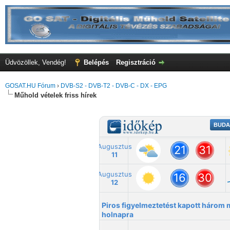
Üdvözöllek, Vendég!
Belépés
Regisztráció
GOSAT.HU Fórum
›
DVB-S2 - DVB-T2 - DVB-C - DX - EPG
Műhold vételek friss hírek