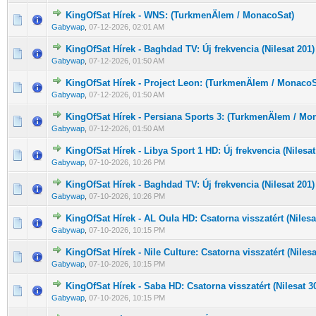
KingOfSat Hírek - WNS: (TurkmenÄlem / MonacoSat)
0 Szavazat - 0 / 5 átlagban
1
2
3
4
5
Gabywap
,
07-12-2026, 02:01 AM
KingOfSat Hírek - Baghdad TV: Új frekvencia (Nilesat 201)
0 Szavazat - 0 / 5 átlagban
1
2
3
4
5
Gabywap
,
07-12-2026, 01:50 AM
KingOfSat Hírek - Project Leon: (TurkmenÄlem / MonacoS
0 Szavazat - 0 / 5 átlagban
1
2
3
4
5
Gabywap
,
07-12-2026, 01:50 AM
KingOfSat Hírek - Persiana Sports 3: (TurkmenÄlem / Mo
0 Szavazat - 0 / 5 átlagban
1
2
3
4
5
Gabywap
,
07-12-2026, 01:50 AM
KingOfSat Hírek - Libya Sport 1 HD: Új frekvencia (Nilesat
0 Szavazat - 0 / 5 átlagban
1
2
3
4
5
Gabywap
,
07-10-2026, 10:26 PM
KingOfSat Hírek - Baghdad TV: Új frekvencia (Nilesat 201)
0 Szavazat - 0 / 5 átlagban
1
2
3
4
5
Gabywap
,
07-10-2026, 10:26 PM
KingOfSat Hírek - AL Oula HD: Csatorna visszatért (Nilesa
0 Szavazat - 0 / 5 átlagban
1
2
3
4
5
Gabywap
,
07-10-2026, 10:15 PM
KingOfSat Hírek - Nile Culture: Csatorna visszatért (Nilesa
0 Szavazat - 0 / 5 átlagban
1
2
3
4
5
Gabywap
,
07-10-2026, 10:15 PM
KingOfSat Hírek - Saba HD: Csatorna visszatért (Nilesat 3
0 Szavazat - 0 / 5 átlagban
1
2
3
4
5
Gabywap
,
07-10-2026, 10:15 PM