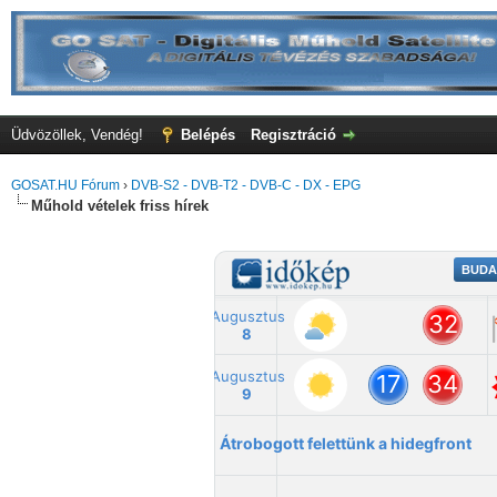
Üdvözöllek, Vendég!
Belépés
Regisztráció
GOSAT.HU Fórum
›
DVB-S2 - DVB-T2 - DVB-C - DX - EPG
Műhold vételek friss hírek