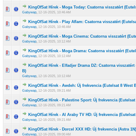
KingOfSat Hírek - Moga Today: Csatorna visszatért (Eutel
0 Szavazat - 0 / 5 átlagban
1
2
3
4
5
Gabywap
,
12-16-2025, 10:46 AM
KingOfSat Hírek - Play Aflam: Csatorna visszatért (Eutels
0 Szavazat - 0 / 5 átlagban
1
2
3
4
5
Gabywap
,
12-16-2025, 10:46 AM
KingOfSat Hírek - Moga Cinema: Csatorna visszatért (Eute
0 Szavazat - 0 / 5 átlagban
1
2
3
4
5
Gabywap
,
12-16-2025, 10:12 AM
KingOfSat Hírek - Moga Drama: Csatorna visszatért (Eutel
0 Szavazat - 0 / 5 átlagban
1
2
3
4
5
Gabywap
,
12-16-2025, 10:12 AM
KingOfSat Hírek - Elfadjer Drama DZ: Csatorna visszatért 
0 Szavazat - 0 / 5 átlagban
1
2
3
4
5
B)
Gabywap
,
12-16-2025, 10:12 AM
KingOfSat Hírek - Awdeh: Új frekvencia (Eutelsat 8 West B
0 Szavazat - 0 / 5 átlagban
1
2
3
4
5
Gabywap
,
12-16-2025, 09:21 AM
KingOfSat Hírek - Palestine Sport: Új frekvencia (Eutelsat
0 Szavazat - 0 / 5 átlagban
1
2
3
4
5
Gabywap
,
12-16-2025, 09:21 AM
KingOfSat Hírek - Al Araby TV HD: Új frekvencia (Eutelsat
0 Szavazat - 0 / 5 átlagban
1
2
3
4
5
Gabywap
,
12-16-2025, 09:21 AM
KingOfSat Hírek - Dorcel XXX HD: Új frekvencia (Astra 1N
0 Szavazat - 0 / 5 átlagban
1
2
3
4
5
Gabywap
,
12-16-2025, 09:00 AM