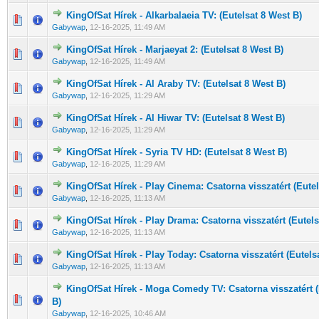
KingOfSat Hírek - Alkarbalaeia TV: (Eutelsat 8 West B)
0 Szavazat - 0 / 5 átlagban
1
2
3
4
5
Gabywap
,
12-16-2025, 11:49 AM
KingOfSat Hírek - Marjaeyat 2: (Eutelsat 8 West B)
0 Szavazat - 0 / 5 átlagban
1
2
3
4
5
Gabywap
,
12-16-2025, 11:49 AM
KingOfSat Hírek - Al Araby TV: (Eutelsat 8 West B)
0 Szavazat - 0 / 5 átlagban
1
2
3
4
5
Gabywap
,
12-16-2025, 11:29 AM
KingOfSat Hírek - Al Hiwar TV: (Eutelsat 8 West B)
0 Szavazat - 0 / 5 átlagban
1
2
3
4
5
Gabywap
,
12-16-2025, 11:29 AM
KingOfSat Hírek - Syria TV HD: (Eutelsat 8 West B)
0 Szavazat - 0 / 5 átlagban
1
2
3
4
5
Gabywap
,
12-16-2025, 11:29 AM
KingOfSat Hírek - Play Cinema: Csatorna visszatért (Eutel
0 Szavazat - 0 / 5 átlagban
1
2
3
4
5
Gabywap
,
12-16-2025, 11:13 AM
KingOfSat Hírek - Play Drama: Csatorna visszatért (Eutels
0 Szavazat - 0 / 5 átlagban
1
2
3
4
5
Gabywap
,
12-16-2025, 11:13 AM
KingOfSat Hírek - Play Today: Csatorna visszatért (Eutels
0 Szavazat - 0 / 5 átlagban
1
2
3
4
5
Gabywap
,
12-16-2025, 11:13 AM
KingOfSat Hírek - Moga Comedy TV: Csatorna visszatért (
0 Szavazat - 0 / 5 átlagban
1
2
3
4
5
B)
Gabywap
,
12-16-2025, 10:46 AM