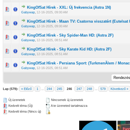
KingOfSat Hírek - XXL: Új frekvencia (Astra 1N)
0 Szavazat - 0 / 5 átlagban
1
2
3
4
5
Gabywap
,
12-16-2025, 09:00 AM
KingOfSat Hírek - Maan TV: Csatorna visszatért (Eutelsat 
0 Szavazat - 0 / 5 átlagban
1
2
3
4
5
Gabywap
,
12-16-2025, 09:00 AM
KingOfSat Hírek - Sky Spider-Man HD: (Astra 2F)
0 Szavazat - 0 / 5 átlagban
1
2
3
4
5
Gabywap
,
12-16-2025, 08:51 AM
KingOfSat Hírek - Sky Karate Kid HD: (Astra 2F)
0 Szavazat - 0 / 5 átlagban
1
2
3
4
5
Gabywap
,
12-16-2025, 08:51 AM
KingOfSat Hírek - Persiana Sport: (TurkmenÄlem / Monac
0 Szavazat - 0 / 5 átlagban
1
2
3
4
5
Gabywap
,
12-16-2025, 08:51 AM
Lap (579):
« Előző
1
...
244
245
246
247
248
...
579
Következő »
Új üzenetek
Nincsenek új üzenetek
Kedvelt téma (Új)
A te üzeneted tartalmazza
Kedvelt téma (Nincs új)