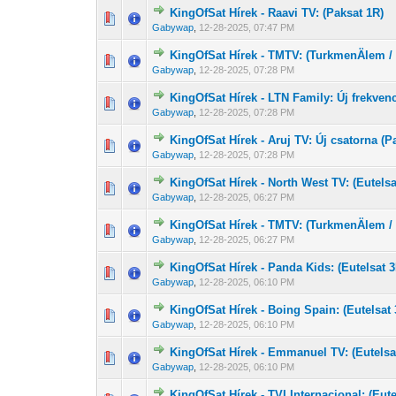
KingOfSat Hírek - Raavi TV: (Paksat 1R)
0 Szavazat - 0 
1
Gabywap
,
12-28-2025, 07:47 PM
KingOfSat Hírek - TMTV: (TurkmenÄlem /
0 Szavazat - 0 
1
Gabywap
,
12-28-2025, 07:28 PM
KingOfSat Hírek - LTN Family: Új frekvenc
0 Szavazat - 0 
1
Gabywap
,
12-28-2025, 07:28 PM
KingOfSat Hírek - Aruj TV: Új csatorna (P
0 Szavazat - 0 
1
Gabywap
,
12-28-2025, 07:28 PM
KingOfSat Hírek - North West TV: (Eutelsa
0 Szavazat - 0 
1
Gabywap
,
12-28-2025, 06:27 PM
KingOfSat Hírek - TMTV: (TurkmenÄlem /
0 Szavazat - 0 
1
Gabywap
,
12-28-2025, 06:27 PM
KingOfSat Hírek - Panda Kids: (Eutelsat 
0 Szavazat - 0 
1
Gabywap
,
12-28-2025, 06:10 PM
KingOfSat Hírek - Boing Spain: (Eutelsat 
0 Szavazat - 0 
1
Gabywap
,
12-28-2025, 06:10 PM
KingOfSat Hírek - Emmanuel TV: (Eutelsa
0 Szavazat - 0 
1
Gabywap
,
12-28-2025, 06:10 PM
KingOfSat Hírek - TVI Internacional: (Eute