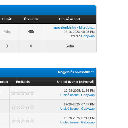
Témák
Üzenetek
Utolsó üzenet
spacejunkie.hu - Mitsubis...
485
485
02-16-2023, 08:25 PM
szerző
Gabywap
0
0
Soha
Megjelölés olvasottként
tések
Értékelés
Utolsó üzenet
[
növekvő
]
12-28-2025, 11:56 PM
5
Utolsó üzenet
:
Gabywap
12-28-2025, 07:47 PM
5
Utolsó üzenet
:
Gabywap
12-28-2025, 07:47 PM
1
Utolsó üzenet
:
Gabywap