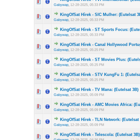
0 Szavazat - 0 
1
Gabywap
,
12-28-2025, 05:33 PM
KingOfSat Hírek - SIC Mulher: (Eutelsat 3
0 Szavazat - 0 
1
Gabywap
,
12-28-2025, 05:33 PM
KingOfSat Hírek - ST Sports Focus: (Eute
0 Szavazat - 0 
1
Gabywap
,
12-28-2025, 05:33 PM
KingOfSat Hírek - Canal Hollywood Portug
0 Szavazat - 0 
1
Gabywap
,
12-28-2025, 05:25 PM
KingOfSat Hírek - ST Movies Plus: (Eutel
0 Szavazat - 0 
1
Gabywap
,
12-28-2025, 05:25 PM
KingOfSat Hírek - STV KungFu 1: (Eutelsa
0 Szavazat - 0 
1
Gabywap
,
12-28-2025, 05:25 PM
KingOfSat Hírek - TV Mana: (Eutelsat 3B)
0 Szavazat - 0 
1
Gabywap
,
12-28-2025, 05:09 PM
KingOfSat Hírek - AMC Movies Africa: (Eu
0 Szavazat - 0 
1
Gabywap
,
12-28-2025, 05:09 PM
KingOfSat Hírek - TLN Network: (Eutelsat
0 Szavazat - 0 
1
Gabywap
,
12-28-2025, 05:09 PM
KingOfSat Hírek - Telescola: (Eutelsat 3B)
0 Szavazat - 0 
1
Gabywap
,
12-28-2025, 04:36 PM