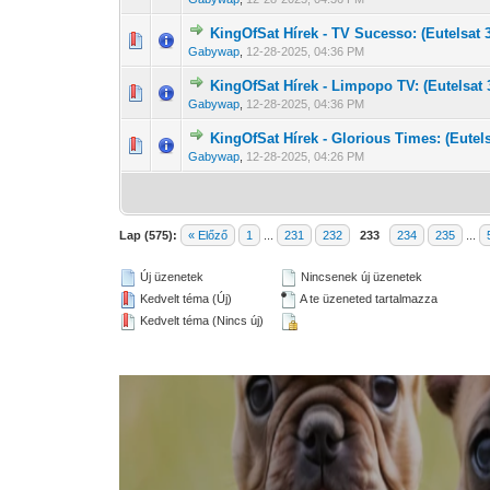
KingOfSat Hírek - TV Sucesso: (Eutelsat 
0 Szavazat - 0 
1
Gabywap
,
12-28-2025, 04:36 PM
KingOfSat Hírek - Limpopo TV: (Eutelsat 
0 Szavazat - 0 
1
Gabywap
,
12-28-2025, 04:36 PM
KingOfSat Hírek - Glorious Times: (Eutel
0 Szavazat - 0 
1
Gabywap
,
12-28-2025, 04:26 PM
Lap (575):
« Előző
1
...
231
232
233
234
235
...
Új üzenetek
Nincsenek új üzenetek
Kedvelt téma (Új)
A te üzeneted tartalmazza
Kedvelt téma (Nincs új)