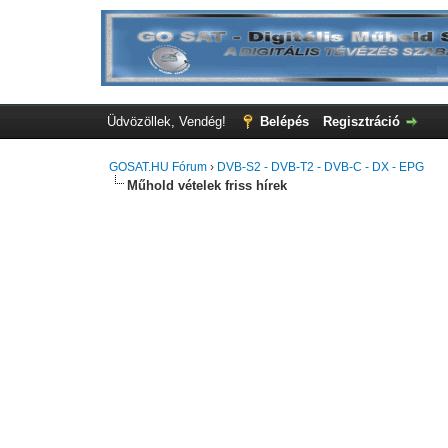
Üdvözöllek, Vendég!
Belépés
Regisztráció
GOSAT.HU Fórum
›
DVB-S2 - DVB-T2 - DVB-C - DX - EPG
Műhold vételek friss hírek