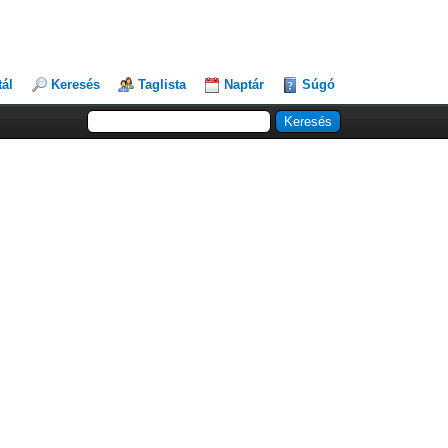
tál
Keresés
Taglista
Naptár
Súgó