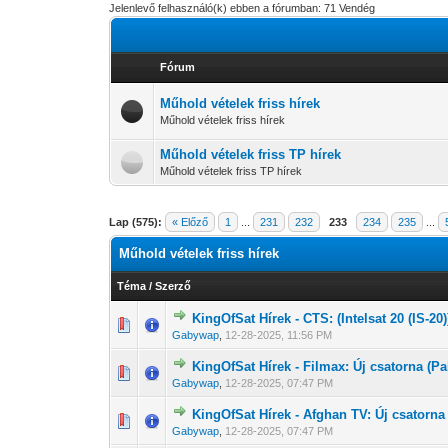
Jelenlevő felhasználó(k) ebben a fórumban: 71 Vendég
Fórum
Műhold vételek friss hírek
Műhold vételek friss hírek
Műhold vételek friss TP hírek
Műhold vételek friss TP hírek
Lap (575):
« Előző
1
...
231
232
233
234
235
...
Műhold vételek friss hírek
Téma
/
Szerző
KingOfSat Hírek - CTS: (Intelsat 20 (IS-20)
0 Szavazat - 0 
1
Gabywap
,
12-28-2025, 11:56 PM
KingOfSat Hírek - Filmax: Új csatorna (Pa
0 Szavazat - 0 
1
Gabywap
,
12-28-2025, 07:47 PM
KingOfSat Hírek - Afghan TV: Új csatorna
0 Szavazat - 0 
1
Gabywap
,
12-28-2025, 07:47 PM