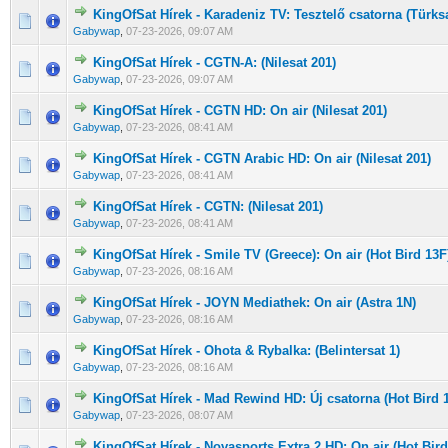
KingOfSat Hírek - Karadeniz TV: Tesztelő csatorna (Türks
0 Szavazat - 0 / 5 átlagban
1
2
3
4
5
Gabywap
,
07-23-2026, 09:07 AM
KingOfSat Hírek - CGTN-A: (Nilesat 201)
0 Szavazat - 0 / 5 átlagban
1
2
3
4
5
Gabywap
,
07-23-2026, 09:07 AM
KingOfSat Hírek - CGTN HD: On air (Nilesat 201)
0 Szavazat - 0 / 5 átlagban
1
2
3
4
5
Gabywap
,
07-23-2026, 08:41 AM
KingOfSat Hírek - CGTN Arabic HD: On air (Nilesat 201)
0 Szavazat - 0 / 5 átlagban
1
2
3
4
5
Gabywap
,
07-23-2026, 08:41 AM
KingOfSat Hírek - CGTN: (Nilesat 201)
0 Szavazat - 0 / 5 átlagban
1
2
3
4
5
Gabywap
,
07-23-2026, 08:41 AM
KingOfSat Hírek - Smile TV (Greece): On air (Hot Bird 13F
0 Szavazat - 0 / 5 átlagban
1
2
3
4
5
Gabywap
,
07-23-2026, 08:16 AM
KingOfSat Hírek - JOYN Mediathek: On air (Astra 1N)
0 Szavazat - 0 / 5 átlagban
1
2
3
4
5
Gabywap
,
07-23-2026, 08:16 AM
KingOfSat Hírek - Ohota & Rybalka: (Belintersat 1)
0 Szavazat - 0 / 5 átlagban
1
2
3
4
5
Gabywap
,
07-23-2026, 08:16 AM
KingOfSat Hírek - Mad Rewind HD: Új csatorna (Hot Bird 
0 Szavazat - 0 / 5 átlagban
1
2
3
4
5
Gabywap
,
07-23-2026, 08:07 AM
KingOfSat Hírek - Novasports Extra 2 HD: On air (Hot Bird