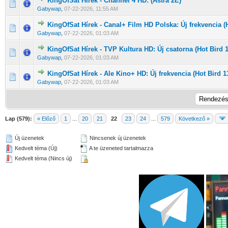
KingOfSat Hírek - Channel 4 HD: (Astra 2E)
0 Szavazat - 0 / 5 átlagban
1
2
3
4
5
Gabywap
,
07-22-2026, 11:55 AM
KingOfSat Hírek - Canal+ Film HD Polska: Új frekvencia (
0 Szavazat - 0 / 5 átlagban
1
2
3
4
5
Gabywap
,
07-22-2026, 01:03 AM
KingOfSat Hírek - TVP Kultura HD: Új csatorna (Hot Bird 
0 Szavazat - 0 / 5 átlagban
1
2
3
4
5
Gabywap
,
07-22-2026, 01:03 AM
KingOfSat Hírek - Ale Kino+ HD: Új frekvencia (Hot Bird 1
0 Szavazat - 0 / 5 átlagban
1
2
3
4
5
Gabywap
,
07-22-2026, 01:03 AM
Lap (579):
« Előző
1
...
20
21
22
23
24
...
579
Következő »
Új üzenetek
Nincsenek új üzenetek
Kedvelt téma (Új)
A te üzeneted tartalmazza
Kedvelt téma (Nincs új)