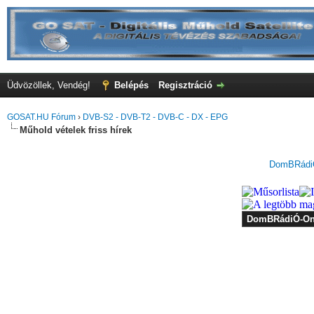
Üdvözöllek, Vendég!
Belépés
Regisztráció
GOSAT.HU Fórum
›
DVB-S2 - DVB-T2 - DVB-C - DX - EPG
Műhold vételek friss hírek
DomBRádiÓ