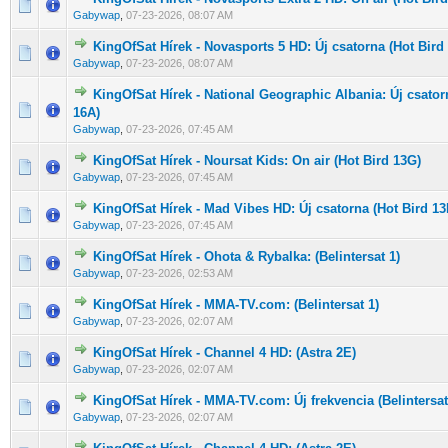
0 Szavazat - 0 / 5 átlagban
1
2
3
4
5
Gabywap
,
07-23-2026, 08:07 AM
KingOfSat Hírek - Novasports 5 HD: Új csatorna (Hot Bird
0 Szavazat - 0 / 5 átlagban
1
2
3
4
5
Gabywap
,
07-23-2026, 08:07 AM
KingOfSat Hírek - National Geographic Albania: Új csator
0 Szavazat - 0 / 5 átlagban
1
2
3
4
5
16A)
Gabywap
,
07-23-2026, 07:45 AM
KingOfSat Hírek - Noursat Kids: On air (Hot Bird 13G)
0 Szavazat - 0 / 5 átlagban
1
2
3
4
5
Gabywap
,
07-23-2026, 07:45 AM
KingOfSat Hírek - Mad Vibes HD: Új csatorna (Hot Bird 13
0 Szavazat - 0 / 5 átlagban
1
2
3
4
5
Gabywap
,
07-23-2026, 07:45 AM
KingOfSat Hírek - Ohota & Rybalka: (Belintersat 1)
0 Szavazat - 0 / 5 átlagban
1
2
3
4
5
Gabywap
,
07-23-2026, 02:53 AM
KingOfSat Hírek - MMA-TV.com: (Belintersat 1)
0 Szavazat - 0 / 5 átlagban
1
2
3
4
5
Gabywap
,
07-23-2026, 02:07 AM
KingOfSat Hírek - Channel 4 HD: (Astra 2E)
0 Szavazat - 0 / 5 átlagban
1
2
3
4
5
Gabywap
,
07-23-2026, 02:07 AM
KingOfSat Hírek - MMA-TV.com: Új frekvencia (Belintersat
0 Szavazat - 0 / 5 átlagban
1
2
3
4
5
Gabywap
,
07-23-2026, 02:07 AM