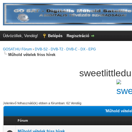
Üdvözöllek, Vendég!
Belépés
Regisztráció
GOSAT.HU Fórum
›
DVB-S2 - DVB-T2 - DVB-C - DX - EPG
Műhold vételek friss hírek
sweetlittle
Jelenlevő felhasználó(k) ebben a fórumban: 62 Vendég
'Műhold vételek
Fórum
Műhold vételek friss hírek