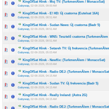
KingOfSat Hírek - Moj TV: (TurkmenÄlem / MonacoSat)
0 Szavazat - 0 / 5 átlagban
1
2
3
4
5
Gabywap
,
02-06-2026, 09:00 AM
KingOfSat Hírek - E! HD: Új csatorna (Eutelsat 16A)
0 Szavazat - 0 / 5 átlagban
1
2
3
4
5
Gabywap
,
02-06-2026, 08:51 AM
KingOfSat Hírek - Sudan News: Új csatorna (Badr 5)
0 Szavazat - 0 / 5 átlagban
1
2
3
4
5
Gabywap
,
02-06-2026, 08:51 AM
KingOfSat Hírek - WNS: Tesztelő csatorna (TurkmenÄlem
0 Szavazat - 0 / 5 átlagban
1
2
3
4
5
Gabywap
,
02-06-2026, 08:51 AM
KingOfSat Hírek - Setareh TV: Új frekvencia (TurkmenÄle
0 Szavazat - 0 / 5 átlagban
1
2
3
4
5
Gabywap
,
02-06-2026, 05:03 AM
KingOfSat Hírek - Newflix: (TurkmenÄlem / MonacoSat)
0 Szavazat - 0 / 5 átlagban
1
2
3
4
5
Gabywap
,
02-06-2026, 05:03 AM
KingOfSat Hírek - Radio DEJ: (TurkmenÄlem / MonacoSat
0 Szavazat - 0 / 5 átlagban
1
2
3
4
5
Gabywap
,
02-06-2026, 04:15 AM
KingOfSat Hírek - Sudan TV: Új frekvencia (Badr 5)
0 Szavazat - 0 / 5 átlagban
1
2
3
4
5
Gabywap
,
02-06-2026, 04:15 AM
KingOfSat Hírek - Really Ireland: (Astra 2G)
0 Szavazat - 0 / 5 átlagban
1
2
3
4
5
Gabywap
,
02-06-2026, 04:15 AM
KingOfSat Hírek - Radio DEJ: (TurkmenÄlem / MonacoSat
0 Szavazat - 0 / 5 átlagban
1
2
3
4
5