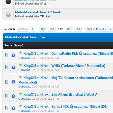
Műhold vételek friss hírek
Műhold vételek friss TP hírek
Műhold vételek friss TP hírek
Lap (579):
« Előző
1
...
195
196
197
198
199
...
579
Következő »
Műhold vételek friss hírek
Téma
/
Szerző
KingOfSat Hírek - DamasRadio FM: Új csatorna (Nilesat 2
0 Szavazat - 0 / 5 átlagban
1
2
3
4
5
Gabywap
,
02-07-2026, 09:32 AM
KingOfSat Hírek - WNS: (TurkmenÄlem / MonacoSat)
0 Szavazat - 0 / 5 átlagban
1
2
3
4
5
Gabywap
,
02-07-2026, 09:32 AM
KingOfSat Hírek - Moj TV: Csatorna visszatért (TurkmenÄ
0 Szavazat - 0 / 5 átlagban
1
2
3
4
5
MonacoSat)
Gabywap
,
02-07-2026, 09:32 AM
KingOfSat Hírek - Zee Aflam: (Eutelsat 7 West A)
0 Szavazat - 0 / 5 átlagban
1
2
3
4
5
Gabywap
,
02-06-2026, 11:29 PM
KingOfSat Hírek - Syria 2 HD: Új csatorna (Nilesat 201)
0 Szavazat - 0 / 5 átlagban
1
2
3
4
5
Gabywap
,
02-06-2026, 11:29 PM