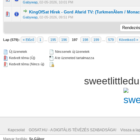
Gabywap
,
02-05-2026, 10:01 PM
KingOfSat Hírek - Gord Afarid TV: (TurkmenÄlem / Monac
0 Szavazat - 0 / 5 átlagban
1
2
3
4
5
Gabywap
,
02-05-2026, 09:51 PM
Lap (579):
« Előző
1
...
195
196
197
198
199
...
579
Következő »
Új üzenetek
Nincsenek új üzenetek
Kedvelt téma (Új)
A te üzeneted tartalmazza
Kedvelt téma (Nincs új)
sweetlittle
Kapcsolat
GOSAT.HU - A DIGITÁLIS TÉVÉZÉS SZABADSÁGA!
Vissza a lap
Magyar fordítás:
Sz.Gábor