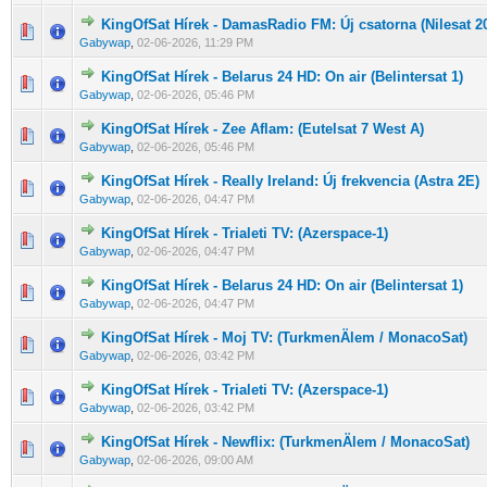
KingOfSat Hírek - DamasRadio FM: Új csatorna (Nilesat 2
0 Szavazat - 0 / 5 átlagban
1
2
3
4
5
Gabywap
,
02-06-2026, 11:29 PM
KingOfSat Hírek - Belarus 24 HD: On air (Belintersat 1)
0 Szavazat - 0 / 5 átlagban
1
2
3
4
5
Gabywap
,
02-06-2026, 05:46 PM
KingOfSat Hírek - Zee Aflam: (Eutelsat 7 West A)
0 Szavazat - 0 / 5 átlagban
1
2
3
4
5
Gabywap
,
02-06-2026, 05:46 PM
KingOfSat Hírek - Really Ireland: Új frekvencia (Astra 2E)
0 Szavazat - 0 / 5 átlagban
1
2
3
4
5
Gabywap
,
02-06-2026, 04:47 PM
KingOfSat Hírek - Trialeti TV: (Azerspace-1)
0 Szavazat - 0 / 5 átlagban
1
2
3
4
5
Gabywap
,
02-06-2026, 04:47 PM
KingOfSat Hírek - Belarus 24 HD: On air (Belintersat 1)
0 Szavazat - 0 / 5 átlagban
1
2
3
4
5
Gabywap
,
02-06-2026, 04:47 PM
KingOfSat Hírek - Moj TV: (TurkmenÄlem / MonacoSat)
0 Szavazat - 0 / 5 átlagban
1
2
3
4
5
Gabywap
,
02-06-2026, 03:42 PM
KingOfSat Hírek - Trialeti TV: (Azerspace-1)
0 Szavazat - 0 / 5 átlagban
1
2
3
4
5
Gabywap
,
02-06-2026, 03:42 PM
KingOfSat Hírek - Newflix: (TurkmenÄlem / MonacoSat)
0 Szavazat - 0 / 5 átlagban
1
2
3
4
5
Gabywap
,
02-06-2026, 09:00 AM