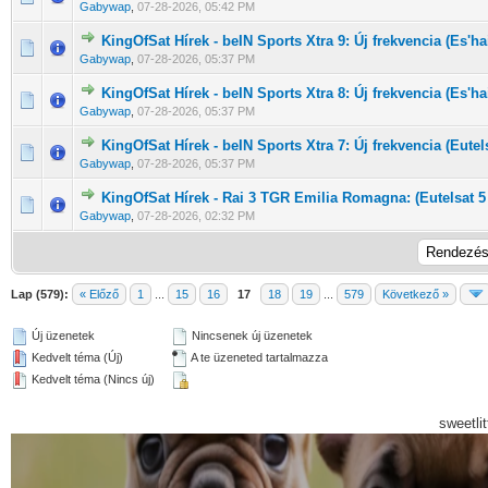
Gabywap
,
07-28-2026, 05:42 PM
KingOfSat Hírek - beIN Sports Xtra 9: Új frekvencia (Es'hai
0 Szavazat - 0 / 5 átlagban
1
2
3
4
5
Gabywap
,
07-28-2026, 05:37 PM
KingOfSat Hírek - beIN Sports Xtra 8: Új frekvencia (Es'hai
0 Szavazat - 0 / 5 átlagban
1
2
3
4
5
Gabywap
,
07-28-2026, 05:37 PM
KingOfSat Hírek - beIN Sports Xtra 7: Új frekvencia (Eutel
0 Szavazat - 0 / 5 átlagban
1
2
3
4
5
Gabywap
,
07-28-2026, 05:37 PM
KingOfSat Hírek - Rai 3 TGR Emilia Romagna: (Eutelsat 5
0 Szavazat - 0 / 5 átlagban
1
2
3
4
5
Gabywap
,
07-28-2026, 02:32 PM
Lap (579):
« Előző
1
...
15
16
17
18
19
...
579
Következő »
Új üzenetek
Nincsenek új üzenetek
Kedvelt téma (Új)
A te üzeneted tartalmazza
Kedvelt téma (Nincs új)
sweetli