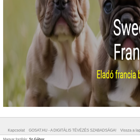
Kapcsolat
GOSAT.HU - A DIGITÁLIS TÉVÉZÉS SZABADSÁGA!
Vissza a lap
Magyar fordítás:
Sz.Gábor