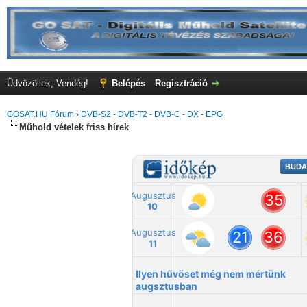
Üdvözöllek, Vendég!
Belépés
Regisztráció
GOSAT.HU Fórum
›
DVB-S2 - DVB-T2 - DVB-C - DX - EPG
Műhold vételek friss hírek