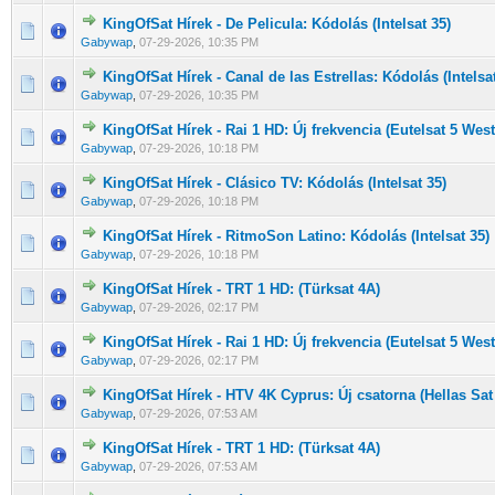
KingOfSat Hírek - De Pelicula: Kódolás (Intelsat 35)
0 Szavazat - 0 / 5 átlagban
1
2
3
4
5
Gabywap
,
07-29-2026, 10:35 PM
KingOfSat Hírek - Canal de las Estrellas: Kódolás (Intelsat
0 Szavazat - 0 / 5 átlagban
1
2
3
4
5
Gabywap
,
07-29-2026, 10:35 PM
KingOfSat Hírek - Rai 1 HD: Új frekvencia (Eutelsat 5 West
0 Szavazat - 0 / 5 átlagban
1
2
3
4
5
Gabywap
,
07-29-2026, 10:18 PM
KingOfSat Hírek - Clásico TV: Kódolás (Intelsat 35)
0 Szavazat - 0 / 5 átlagban
1
2
3
4
5
Gabywap
,
07-29-2026, 10:18 PM
KingOfSat Hírek - RitmoSon Latino: Kódolás (Intelsat 35)
0 Szavazat - 0 / 5 átlagban
1
2
3
4
5
Gabywap
,
07-29-2026, 10:18 PM
KingOfSat Hírek - TRT 1 HD: (Türksat 4A)
0 Szavazat - 0 / 5 átlagban
1
2
3
4
5
Gabywap
,
07-29-2026, 02:17 PM
KingOfSat Hírek - Rai 1 HD: Új frekvencia (Eutelsat 5 West
0 Szavazat - 0 / 5 átlagban
1
2
3
4
5
Gabywap
,
07-29-2026, 02:17 PM
KingOfSat Hírek - HTV 4K Cyprus: Új csatorna (Hellas Sat
0 Szavazat - 0 / 5 átlagban
1
2
3
4
5
Gabywap
,
07-29-2026, 07:53 AM
KingOfSat Hírek - TRT 1 HD: (Türksat 4A)
0 Szavazat - 0 / 5 átlagban
1
2
3
4
5
Gabywap
,
07-29-2026, 07:53 AM