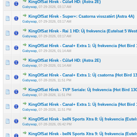
KingOfSat Hírek - Cúla4 HD: (Astra 2E)
0 Szavazat - 0 / 5 átlagban
1
2
3
4
5
Gabywap
,
07-29-2026, 03:17 AM
KingOfSat Hírek - Super+: Csatorna visszatért (Astra 4A)
0 Szavazat - 0 / 5 átlagban
1
2
3
4
5
Gabywap
,
07-29-2026, 03:17 AM
KingOfSat Hírek - Rai 1 HD: Új frekvencia (Eutelsat 5 West
0 Szavazat - 0 / 5 átlagban
1
2
3
4
5
Gabywap
,
07-29-2026, 03:17 AM
KingOfSat Hírek - Canal+ Extra 1: Új frekvencia (Hot Bird
0 Szavazat - 0 / 5 átlagban
1
2
3
4
5
Gabywap
,
07-29-2026, 01:14 AM
KingOfSat Hírek - Cúla4 HD: (Astra 2E)
0 Szavazat - 0 / 5 átlagban
1
2
3
4
5
Gabywap
,
07-29-2026, 01:14 AM
KingOfSat Hírek - Canal+ Extra 1: Új csatorna (Hot Bird 1
0 Szavazat - 0 / 5 átlagban
1
2
3
4
5
Gabywap
,
07-28-2026, 11:51 PM
KingOfSat Hírek - TVP Seriale: Új frekvencia (Hot Bird 13
0 Szavazat - 0 / 5 átlagban
1
2
3
4
5
Gabywap
,
07-28-2026, 11:51 PM
KingOfSat Hírek - Canal+ Extra 1: Új frekvencia (Hot Bird
0 Szavazat - 0 / 5 átlagban
1
2
3
4
5
Gabywap
,
07-28-2026, 11:51 PM
KingOfSat Hírek - beIN Sports Xtra 8: Új frekvencia (Eutel
0 Szavazat - 0 / 5 átlagban
1
2
3
4
5
Gabywap
,
07-28-2026, 05:42 PM
KingOfSat Hírek - beIN Sports Xtra 9: Új frekvencia (Eutel
0 Szavazat - 0 / 5 átlagban
1
2
3
4
5