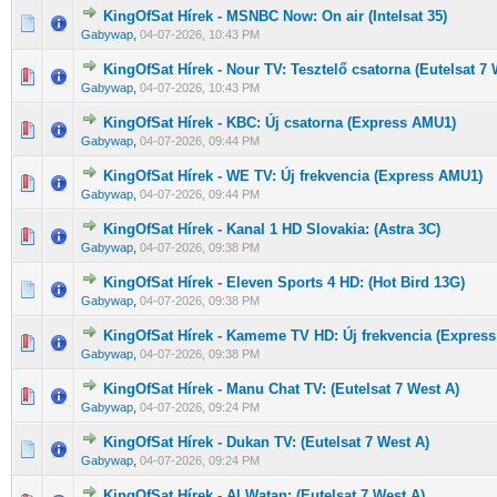
KingOfSat Hírek - MSNBC Now: On air (Intelsat 35)
0 Szavazat - 0 / 5 átlagban
1
2
3
4
5
Gabywap
,
04-07-2026, 10:43 PM
KingOfSat Hírek - Nour TV: Tesztelő csatorna (Eutelsat 7 
0 Szavazat - 0 / 5 átlagban
1
2
3
4
5
Gabywap
,
04-07-2026, 10:43 PM
KingOfSat Hírek - KBC: Új csatorna (Express AMU1)
0 Szavazat - 0 / 5 átlagban
1
2
3
4
5
Gabywap
,
04-07-2026, 09:44 PM
KingOfSat Hírek - WE TV: Új frekvencia (Express AMU1)
0 Szavazat - 0 / 5 átlagban
1
2
3
4
5
Gabywap
,
04-07-2026, 09:44 PM
KingOfSat Hírek - Kanal 1 HD Slovakia: (Astra 3C)
0 Szavazat - 0 / 5 átlagban
1
2
3
4
5
Gabywap
,
04-07-2026, 09:38 PM
KingOfSat Hírek - Eleven Sports 4 HD: (Hot Bird 13G)
0 Szavazat - 0 / 5 átlagban
1
2
3
4
5
Gabywap
,
04-07-2026, 09:38 PM
KingOfSat Hírek - Kameme TV HD: Új frekvencia (Expres
0 Szavazat - 0 / 5 átlagban
1
2
3
4
5
Gabywap
,
04-07-2026, 09:38 PM
KingOfSat Hírek - Manu Chat TV: (Eutelsat 7 West A)
0 Szavazat - 0 / 5 átlagban
1
2
3
4
5
Gabywap
,
04-07-2026, 09:24 PM
KingOfSat Hírek - Dukan TV: (Eutelsat 7 West A)
0 Szavazat - 0 / 5 átlagban
1
2
3
4
5
Gabywap
,
04-07-2026, 09:24 PM
KingOfSat Hírek - Al Watan: (Eutelsat 7 West A)