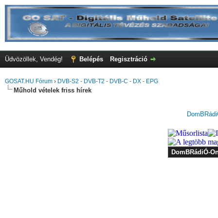
Üdvözöllek, Vendég!
Belépés
Regisztráció
GOSAT.HU Fórum
›
DVB-S2 - DVB-T2 - DVB-C - DX - EPG
Műhold vételek friss hírek
DomBRádiÓ