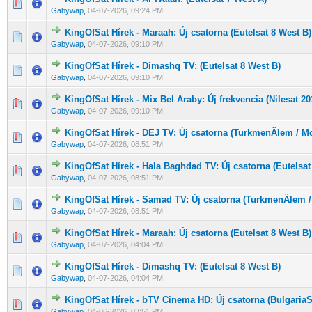
0 Szavazat - 0 / 5 átlagban
1
2
3
4
5
Gabywap
,
04-07-2026, 09:24 PM
KingOfSat Hírek - Maraah: Új csatorna (Eutelsat 8 West B)
0 Szavazat - 0 / 5 átlagban
1
2
3
4
5
Gabywap
,
04-07-2026, 09:10 PM
KingOfSat Hírek - Dimashq TV: (Eutelsat 8 West B)
0 Szavazat - 0 / 5 átlagban
1
2
3
4
5
Gabywap
,
04-07-2026, 09:10 PM
KingOfSat Hírek - Mix Bel Araby: Új frekvencia (Nilesat 20
0 Szavazat - 0 / 5 átlagban
1
2
3
4
5
Gabywap
,
04-07-2026, 09:10 PM
KingOfSat Hírek - DEJ TV: Új csatorna (TurkmenÄlem / M
0 Szavazat - 0 / 5 átlagban
1
2
3
4
5
Gabywap
,
04-07-2026, 08:51 PM
KingOfSat Hírek - Hala Baghdad TV: Új csatorna (Eutelsat
0 Szavazat - 0 / 5 átlagban
1
2
3
4
5
Gabywap
,
04-07-2026, 08:51 PM
KingOfSat Hírek - Samad TV: Új csatorna (TurkmenÄlem 
0 Szavazat - 0 / 5 átlagban
1
2
3
4
5
Gabywap
,
04-07-2026, 08:51 PM
KingOfSat Hírek - Maraah: Új csatorna (Eutelsat 8 West B)
0 Szavazat - 0 / 5 átlagban
1
2
3
4
5
Gabywap
,
04-07-2026, 04:04 PM
KingOfSat Hírek - Dimashq TV: (Eutelsat 8 West B)
0 Szavazat - 0 / 5 átlagban
1
2
3
4
5
Gabywap
,
04-07-2026, 04:04 PM
KingOfSat Hírek - bTV Cinema HD: Új csatorna (BulgariaS
0 Szavazat - 0 / 5 átlagban
1
2
3
4
5
Gabywap
,
04-06-2026, 03:51 PM