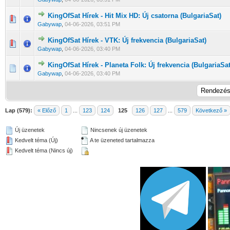
KingOfSat Hírek - Hit Mix HD: Új csatorna (BulgariaSat)
0 Szavazat - 0 / 5 átlagban
1
2
3
4
5
Gabywap
,
04-06-2026, 03:51 PM
KingOfSat Hírek - VTK: Új frekvencia (BulgariaSat)
0 Szavazat - 0 / 5 átlagban
1
2
3
4
5
Gabywap
,
04-06-2026, 03:40 PM
KingOfSat Hírek - Planeta Folk: Új frekvencia (BulgariaSat
0 Szavazat - 0 / 5 átlagban
1
2
3
4
5
Gabywap
,
04-06-2026, 03:40 PM
Lap (579):
« Előző
1
...
123
124
125
126
127
...
579
Következő »
Új üzenetek
Nincsenek új üzenetek
Kedvelt téma (Új)
A te üzeneted tartalmazza
Kedvelt téma (Nincs új)