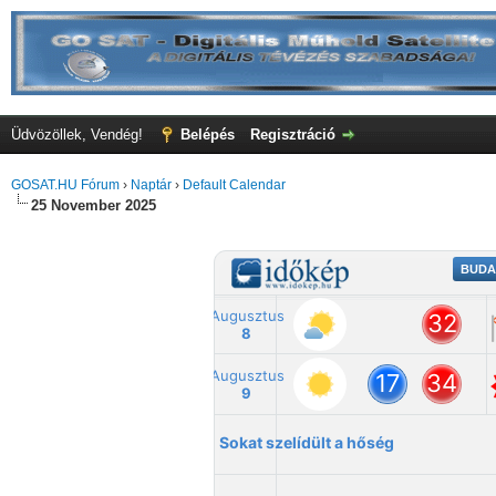
Üdvözöllek, Vendég!
Belépés
Regisztráció
GOSAT.HU Fórum
›
Naptár
›
Default Calendar
25 November 2025