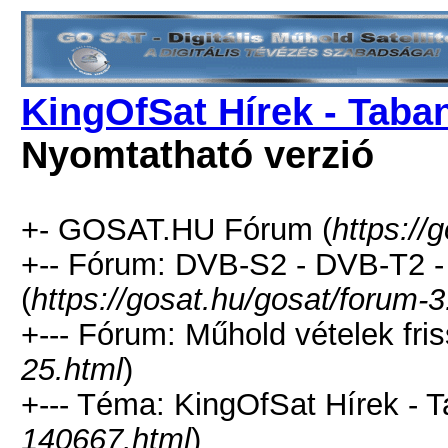
KingOfSat Hírek - Taban 
Nyomtatható verzió
+- GOSAT.HU Fórum (
https://
+-- Fórum: DVB-S2 - DVB-T2 
(
https://gosat.hu/gosat/forum-3
+--- Fórum: Műhold vételek fris
25.html
)
+--- Téma: KingOfSat Hírek - Ta
140667.html
)