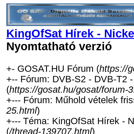
KingOfSat Hírek - Nick
Nyomtatható verzió
+- GOSAT.HU Fórum (
https://
+-- Fórum: DVB-S2 - DVB-T2 
(
https://gosat.hu/gosat/forum-3
+--- Fórum: Műhold vételek fris
25.html
)
+--- Téma: KingOfSat Hírek - 
(
/thread-139707.html
)