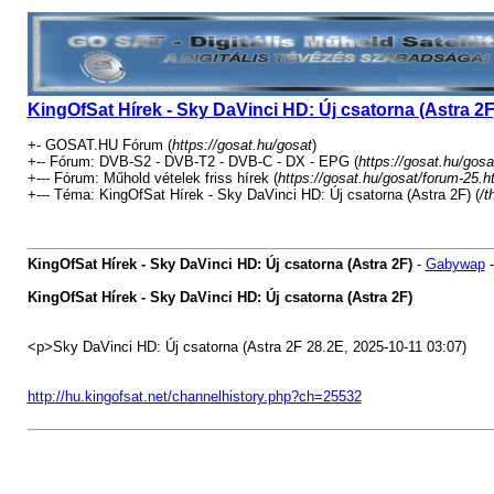
KingOfSat Hírek - Sky DaVinci HD: Új csatorna (Astra 2F
+- GOSAT.HU Fórum (
https://gosat.hu/gosat
)
+-- Fórum: DVB-S2 - DVB-T2 - DVB-C - DX - EPG (
https://gosat.hu/gosa
+--- Fórum: Műhold vételek friss hírek (
https://gosat.hu/gosat/forum-25.h
+--- Téma: KingOfSat Hírek - Sky DaVinci HD: Új csatorna (Astra 2F) (
/t
KingOfSat Hírek - Sky DaVinci HD: Új csatorna (Astra 2F)
-
Gabywap
KingOfSat Hírek - Sky DaVinci HD: Új csatorna (Astra 2F)
<p>Sky DaVinci HD: Új csatorna (Astra 2F 28.2E, 2025-10-11 03:07)
http://hu.kingofsat.net/channelhistory.php?ch=25532