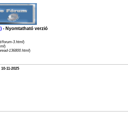
)
- Nyomtatható verzió
t/forum-3.html
)
tml
)
hread-136800.html
)
-
10-11-2025