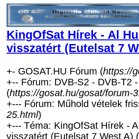
KingOfSat Hírek - Al H
visszatért (Eutelsat 7 W
+- GOSAT.HU Fórum (
https://
+-- Fórum: DVB-S2 - DVB-T2 
(
https://gosat.hu/gosat/forum-3
+--- Fórum: Műhold vételek fris
25.html
)
+--- Téma: KingOfSat Hírek - 
visszatért (Eutelsat 7 West A) (