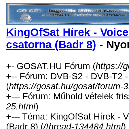
KingOfSat Hírek - Voice
csatorna (Badr 8)
- Nyo
+- GOSAT.HU Fórum (
https://
+-- Fórum: DVB-S2 - DVB-T2 
(
https://gosat.hu/gosat/forum-3
+--- Fórum: Műhold vételek fris
25.html
)
+--- Téma: KingOfSat Hírek - V
(Badr 8) (
/thread-134484.html
)