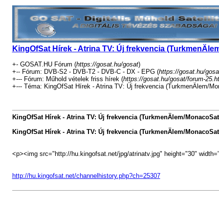
KingOfSat Hírek - Atrina TV: Új frekvencia (TurkmenÄl
+- GOSAT.HU Fórum (
https://gosat.hu/gosat
)
+-- Fórum: DVB-S2 - DVB-T2 - DVB-C - DX - EPG (
https://gosat.hu/gosa
+--- Fórum: Műhold vételek friss hírek (
https://gosat.hu/gosat/forum-25.h
+--- Téma: KingOfSat Hírek - Atrina TV: Új frekvencia (TurkmenÄlem/Mo
KingOfSat Hírek - Atrina TV: Új frekvencia (TurkmenÄlem/MonacoSat
KingOfSat Hírek - Atrina TV: Új frekvencia (TurkmenÄlem/MonacoSat
<p><img src="http://hu.kingofsat.net/jpg/atrinatv.jpg" height="30" widt
http://hu.kingofsat.net/channelhistory.php?ch=25307