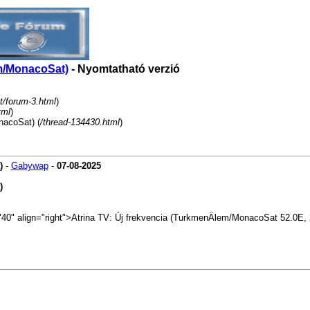
em/MonacoSat)
- Nyomtatható verzió
t/forum-3.html
)
tml
)
nacoSat) (
/thread-134430.html
)
)
-
Gabywap
-
07-08-2025
)
h="40" align="right">Atrina TV: Új frekvencia (TurkmenÄlem/MonacoSat 52.0E,