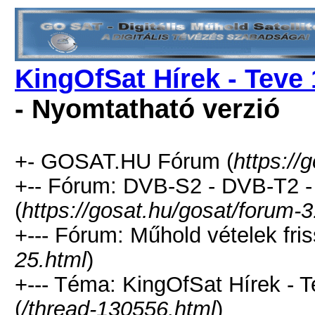
KingOfSat Hírek - Teve 
- Nyomtatható verzió
+- GOSAT.HU Fórum (
https://
+-- Fórum: DVB-S2 - DVB-T2 
(
https://gosat.hu/gosat/forum-3
+--- Fórum: Műhold vételek fris
25.html
)
+--- Téma: KingOfSat Hírek - T
(
/thread-130556.html
)