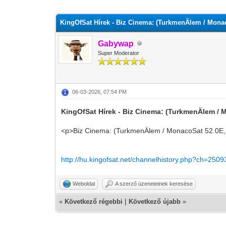
0 szavazat - átlag 0
1
2
3
4
5
KingOfSat Hírek - Biz Cinema: (TurkmenÄlem / Mona
Gabywap
Super Moderator
06-03-2026, 07:54 PM
KingOfSat Hírek - Biz Cinema: (TurkmenÄlem / 
<p>Biz Cinema: (TurkmenÄlem / MonacoSat 52.0E,
http://hu.kingofsat.net/channelhistory.php?ch=2509
Weboldal
A szerző üzeneteinek keresése
«
Következő régebbi
|
Következő újabb
»