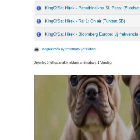
KingOfSat Hírek - Panathinaikos SL Pass: (Eutelsat
KingOfSat Hírek - Rai 1: On air (Turksat 5B)
KingOfSat Hírek - Bloomberg Europe: Új frekvencia 
Megtekintés nyomtatható verzióban
Jelenlevő felhasználók ebben a témában: 1 Vendég