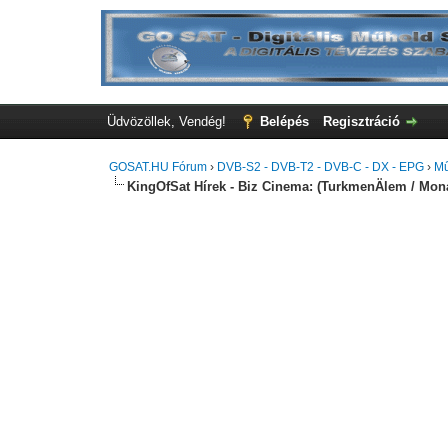
Üdvözöllek, Vendég!
Belépés
Regisztráció
GOSAT.HU Fórum
›
DVB-S2 - DVB-T2 - DVB-C - DX - EPG
›
Mű
KingOfSat Hírek - Biz Cinema: (TurkmenÄlem / Mon