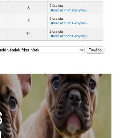
2 óra óta
8
Utolsó üzenet
:
Gabywap
2 óra óta
6
Utolsó üzenet
:
Gabywap
2 óra óta
12
Utolsó üzenet
:
Gabywap