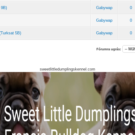
 9B)
Gabywap
0
Gabywap
0
(Turksat 5B)
Gabywap
0
Fórumra ugrás:
sweetlittledumplingskennel.com