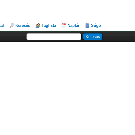
tál
Keresés
Taglista
Naptár
Súgó