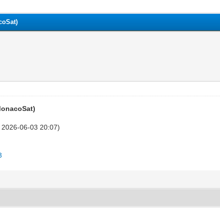
coSat)
MonacoSat)
 2026-06-03 20:07)
3