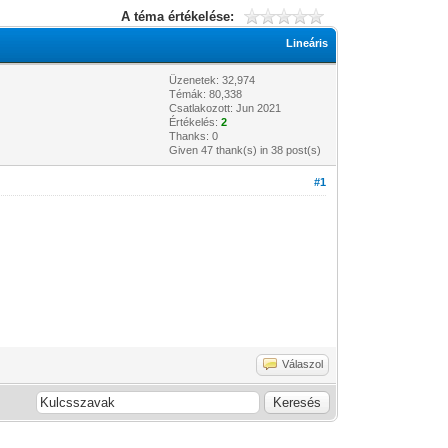
A téma értékelése:
Lineáris
Üzenetek: 32,974
Témák: 80,338
Csatlakozott: Jun 2021
Értékelés:
2
Thanks: 0
Given 47 thank(s) in 38 post(s)
#1
Válaszol