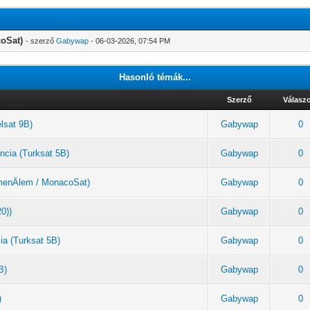
coSat)
- szerző
Gabywap
- 06-03-2026, 07:54 PM
Hasonló témák...
Szerző
Válasz
elsat 9B)
Gabywap
0
ncia (Turksat 5B)
Gabywap
0
rkmenÄlem / MonacoSat)
Gabywap
0
20))
Gabywap
0
ia (Turksat 5B)
Gabywap
0
B)
Gabywap
0
)
Gabywap
0