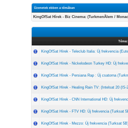
Üzenetek ebben a témában
KingOfSat Hírek - Biz Cinema: (TurkmenÄlem / Mona
Téma:
KingOfSat Hírek - Teleclub Italia: Új frekvencia (Eut
KingOfSat Hírek - Nickelodeon Turkey HD: Új frekve
KingOfSat Hírek - Persiana Rap : Új csatorna (Tu
KingOfSat Hírek - Healing Rain TV: (Intelsat 20 (IS-
KingOfSat Hírek - CNN International HD: Új frekvenc
KingOfSat Hírek - FTV HD: Új frekvencia (Turksat 5
KingOfSat Hírek - Mezzo: Új frekvencia (Turksat 5B