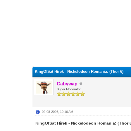
0 szavazat - átlag 0
1
2
3
4
5
KingOfSat Hírek - Nickelodeon Romania: (Thor 6)
Gabywap
Super Moderator
02-08-2026, 10:16 AM
KingOfSat Hírek - Nickelodeon Romania: (Thor 