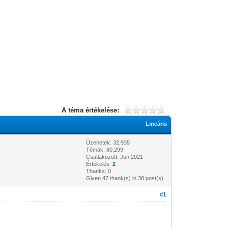
A téma értékelése:
Lineáris
Üzenetek: 32,935
Témák: 80,299
Csatlakozott: Jun 2021
Értékelés:
2
Thanks: 0
Given 47 thank(s) in 38 post(s)
#1