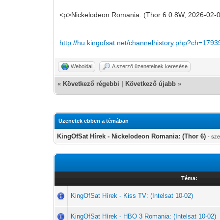
<p>Nickelodeon Romania: (Thor 6 0.8W, 2026-02-0
http://hu.kingofsat.net/channelhistory.php?ch=1793
Weboldal
A szerző üzeneteinek keresése
«
Következő régebbi
|
Következő újabb
»
Üzenetek ebben a témában
KingOfSat Hírek - Nickelodeon Romania: (Thor 6)
- sz
Téma:
KingOfSat Hírek - Kiss TV: (Intelsat 10-02)
KingOfSat Hírek - HBO 3 Romania: (Intelsat 10-02)