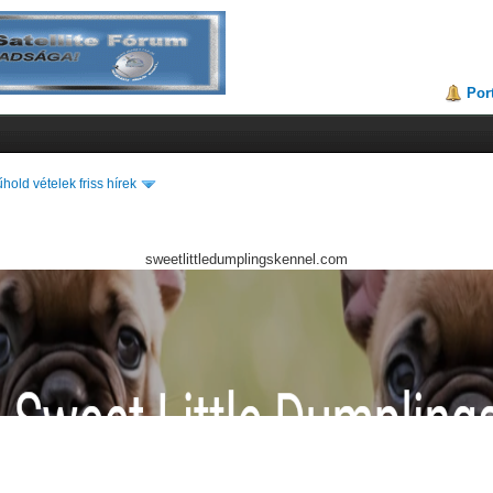
Por
hold vételek friss hírek
sweetlittledumplingskennel.com