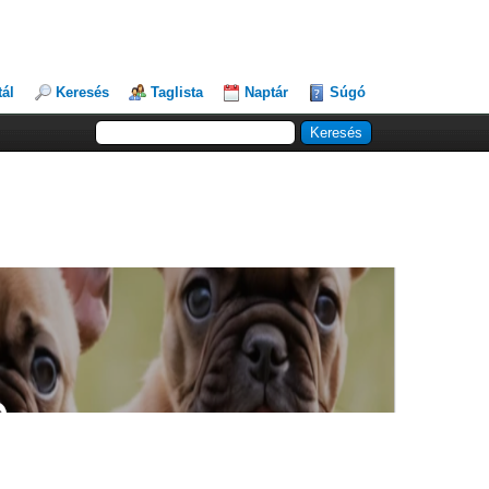
tál
Keresés
Taglista
Naptár
Súgó