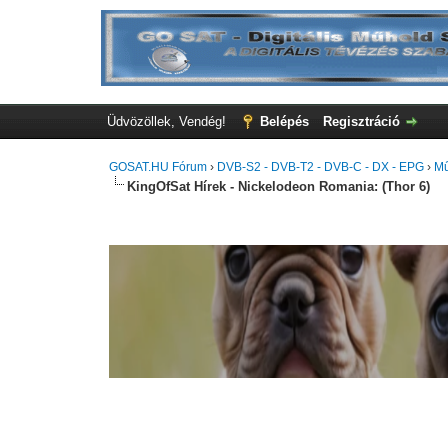
Üdvözöllek, Vendég!
Belépés
Regisztráció
GOSAT.HU Fórum
›
DVB-S2 - DVB-T2 - DVB-C - DX - EPG
›
Mű
KingOfSat Hírek - Nickelodeon Romania: (Thor 6)