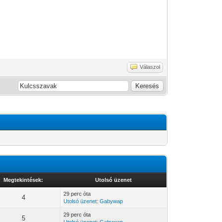
Válaszol
Megtekintések:
Utolsó üzenet
29 perc óta
4
Utolsó üzenet
:
Gabywap
29 perc óta
5
Utolsó üzenet
:
Gabywap