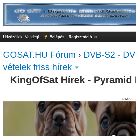
Üdvözöllek, Vendég!
Belépés
Regisztráció
GOSAT.HU Fórum
›
DVB-S2 - DV
vételek friss hírek
KingOfSat Hírek - Pyramid 
sweetli