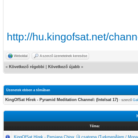
http://hu.kingofsat.net/cha
Weboldal
A szerző üzeneteinek keresése
«
Következő régebbi
|
Következő újabb
»
Üzenetek ebben a témában
KingOfSat Hírek - Pyramid Meditation Channel: (Intelsat 17)
- szerző
Ga
Téma:
KingOfSat Hírek - Persiana China: Új csatorna (TurkmenÄlem / Mona