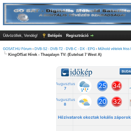
Üdvözöllek, Vendég!
Belépés
Regisztráció
GOSAT.HU Fórum
›
DVB-S2 - DVB-T2 - DVB-C - DX - EPG
›
Műhold vételek friss 
KingOfSat Hírek - Thaqalayn TV: (Eutelsat 7 West A)