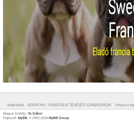
Kapcsolat
GOSAT.HU - A DIGITÁLIS TÉVÉZÉS SZABADSÁGA!
Vissza a lap
Magyar fordítás:
Sz.Gábor
Fejlesztő:
MyBB
, © 2002-2026
MyBB Group
.