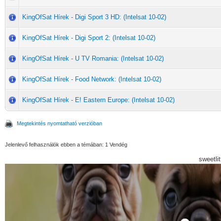
KingOfSat Hírek - Digi Sport 3 HD: (Intelsat 10-02)
KingOfSat Hírek - Digi Sport 2: (Intelsat 10-02)
KingOfSat Hírek - U TV Romania: (Intelsat 10-02)
KingOfSat Hírek - Food Network: (Intelsat 10-02)
KingOfSat Hírek - E! Eastern Europe: (Intelsat 10-02)
Megtekintés nyomtatható verzióban
Jelenlevő felhasználók ebben a témában: 1 Vendég
sweetli