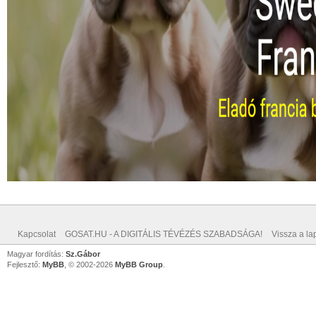
Kapcsolat
GOSAT.HU - A DIGITÁLIS TÉVÉZÉS SZABADSÁGA!
Vissza a lap
Magyar fordítás:
Sz.Gábor
Fejlesztő:
MyBB
, © 2002-2026
MyBB Group
.