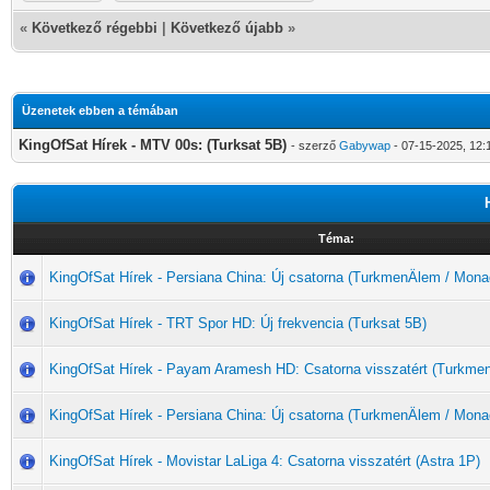
«
Következő régebbi
|
Következő újabb
»
Üzenetek ebben a témában
KingOfSat Hírek - MTV 00s: (Turksat 5B)
- szerző
Gabywap
- 07-15-2025, 12
Téma:
KingOfSat Hírek - Persiana China: Új csatorna (TurkmenÄlem / Mona
KingOfSat Hírek - TRT Spor HD: Új frekvencia (Turksat 5B)
KingOfSat Hírek - Payam Aramesh HD: Csatorna visszatért (Turkme
KingOfSat Hírek - Persiana China: Új csatorna (TurkmenÄlem / Mona
KingOfSat Hírek - Movistar LaLiga 4: Csatorna visszatért (Astra 1P)