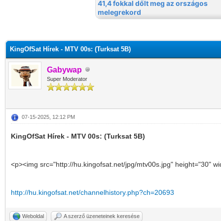
KingOfSat Hírek - MTV 00s: (Turksat 5B)
Gabywap
Super Moderator
07-15-2025, 12:12 PM
KingOfSat Hírek - MTV 00s: (Turksat 5B)
<p><img src="http://hu.kingofsat.net/jpg/mtv00s.jpg" height="30" w
http://hu.kingofsat.net/channelhistory.php?ch=20693
Weboldal
A szerző üzeneteinek keresése