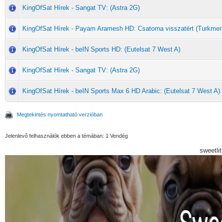
KingOfSat Hírek - Sangat TV: (Astra 2G)
KingOfSat Hírek - Payam Aramesh HD: Csatorna visszatért (Turkme
KingOfSat Hírek - beIN Sports HD: (Eutelsat 7 West A)
KingOfSat Hírek - Sangat TV: (Astra 2G)
KingOfSat Hírek - beIN Sports Max 6 HD Arabic: (Eutelsat 7 West A)
Megtekintés nyomtatható verzióban
Jelenlevő felhasználók ebben a témában: 1 Vendég
sweetli