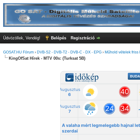
Üdvözöllek, Vendég!
Belépés
Regisztráció
GOSAT.HU Fórum
›
DVB-S2 - DVB-T2 - DVB-C - DX - EPG
›
Műhold vételek friss 
KingOfSat Hírek - MTV 00s: (Turksat 5B)