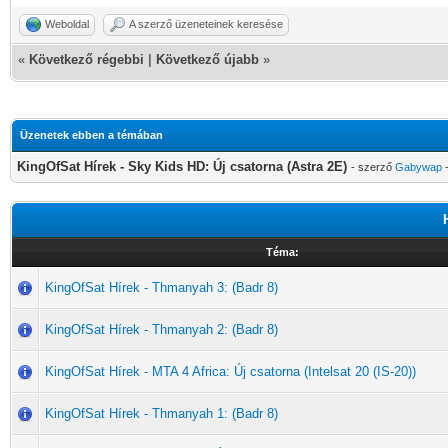
Weboldal
A szerző üzeneteinek keresése
«
Következő régebbi
|
Következő újabb
»
Üzenetek ebben a témában
KingOfSat Hírek - Sky Kids HD: Új csatorna (Astra 2E)
- szerző
Gabywap
-
Téma:
KingOfSat Hírek - Thmanyah 3: (Badr 8)
KingOfSat Hírek - Thmanyah 2: (Badr 8)
KingOfSat Hírek - MTA 4 Africa: Új csatorna (Intelsat 20 (IS-20))
KingOfSat Hírek - Thmanyah 1: (Badr 8)