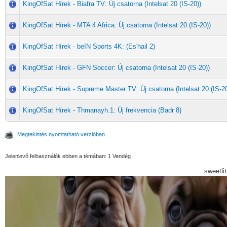
KingOfSat Hírek - Biafra TV: Új csatorna (Intelsat 20 (IS-20))
KingOfSat Hírek - MTA 4 Africa: Új csatorna (Intelsat 20 (IS-20))
KingOfSat Hírek - beIN Sports 4K: (Es'hail 2)
KingOfSat Hírek - GFN Soccer: Új csatorna (Intelsat 20 (IS-20))
KingOfSat Hírek - Supreme Master TV: Új csatorna (Intelsat 20 (IS-20
KingOfSat Hírek - Thmanayh.1: Új frekvencia (Badr 8)
Megtekintés nyomtatható verzióban
Jelenlevő felhasználók ebben a témában: 1 Vendég
sweetli