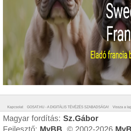
Kapcsolat
GOSAT.HU - A DIGITÁLIS TÉVÉZÉS SZABADSÁGA!
Vissza a lap
Magyar fordítás:
Sz.Gábor
Fejlesztő:
MyBB
, © 2002-2026
MyB