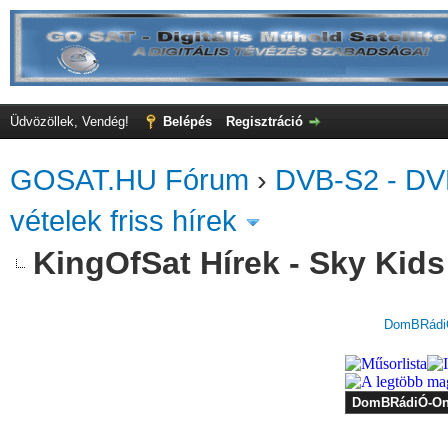
Üdvözöllek, Vendég!
Belépés
Regisztráció
GOSAT.HU Fórum
›
DVB-S2 - DV
vételek friss hírek
KingOfSat Hírek - Sky Kids
DomBRádiÓ