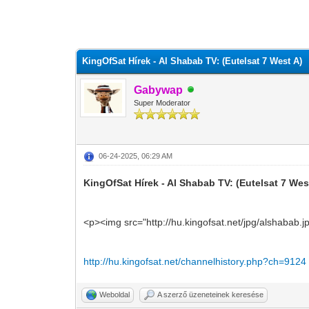
0 szavazat - átlag 0
1
2
3
4
5
KingOfSat Hírek - Al Shabab TV: (Eutelsat 7 West A)
Gabywap
Super Moderator
06-24-2025, 06:29 AM
KingOfSat Hírek - Al Shabab TV: (Eutelsat 7 Wes
<p><img src="http://hu.kingofsat.net/jpg/alshabab.
http://hu.kingofsat.net/channelhistory.php?ch=9124
Weboldal
A szerző üzeneteinek keresése