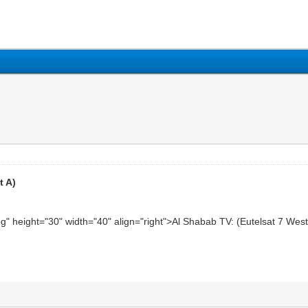
t A)
jpg" height="30" width="40" align="right">Al Shabab TV: (Eutelsat 7 We