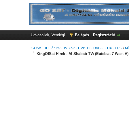
Üdvözöllek, Vendég!
Belépés
Regisztráció
GOSAT.HU Fórum
›
DVB-S2 - DVB-T2 - DVB-C - DX - EPG
›
Mű
KingOfSat Hírek - Al Shabab TV: (Eutelsat 7 West A)