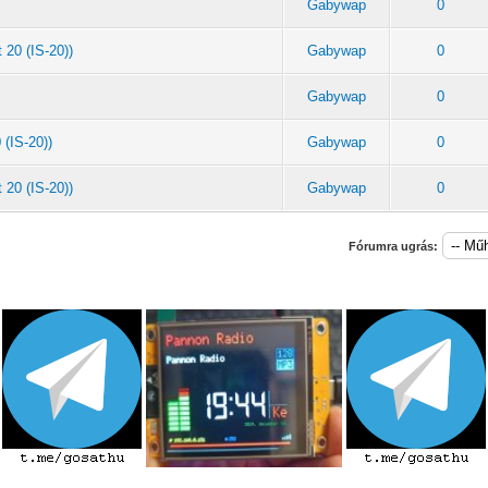
Gabywap
0
 20 (IS-20))
Gabywap
0
Gabywap
0
 (IS-20))
Gabywap
0
 20 (IS-20))
Gabywap
0
Fórumra ugrás: