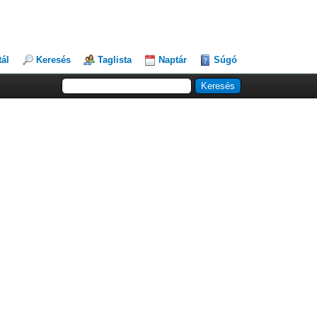
tál
Keresés
Taglista
Naptár
Súgó