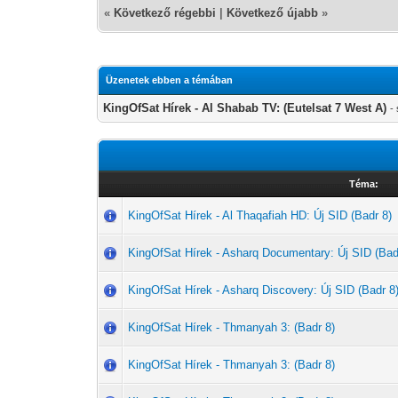
«
Következő régebbi
|
Következő újabb
»
Üzenetek ebben a témában
KingOfSat Hírek - Al Shabab TV: (Eutelsat 7 West A)
-
Téma:
KingOfSat Hírek - Al Thaqafiah HD: Új SID (Badr 8)
KingOfSat Hírek - Asharq Documentary: Új SID (Bad
KingOfSat Hírek - Asharq Discovery: Új SID (Badr 8
KingOfSat Hírek - Thmanyah 3: (Badr 8)
KingOfSat Hírek - Thmanyah 3: (Badr 8)