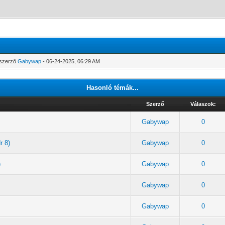
 szerző
Gabywap
- 06-24-2025, 06:29 AM
Hasonló témák...
Szerző
Válaszok:
Gabywap
0
r 8)
Gabywap
0
)
Gabywap
0
Gabywap
0
Gabywap
0