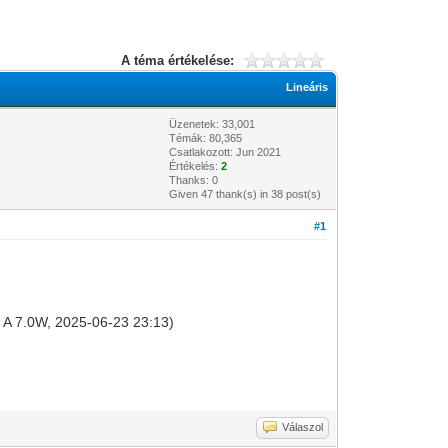
A téma értékelése:
Lineáris
Üzenetek: 33,001
Témák: 80,365
Csatlakozott: Jun 2021
Értékelés:
2
Thanks: 0
Given 47 thank(s) in 38 post(s)
#1
st A 7.0W, 2025-06-23 23:13)
Válaszol