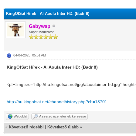
KingOfSat Hírek - Al Aoula Inter HD: (Badr 8)
Gabywap
Super Moderator
04-04-2025, 05:51 AM
KingOfSat Hírek - Al Aoula Inter HD: (Badr 8)
<p><img src="http://hu.kingofsat.net/jpg/alaoulainter-hd.jpg" heigh
http://hu.kingofsat.net/channelhistory.php?ch=13701
Weboldal
A szerző üzeneteinek keresése
«
Következő régebbi
|
Következő újabb
»