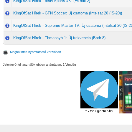
KingOfSat Hírek - beIN Sports 4K: (Es'hail 2)
KingOfSat Hírek - GFN Soccer: Új csatorna (Intelsat 20 (IS-20))
KingOfSat Hírek - Supreme Master TV: Új csatorna (Intelsat 20 (IS-20
KingOfSat Hírek - Thmanayh.1: Új frekvencia (Badr 8)
Megtekintés nyomtatható verzióban
Jelenlevő felhasználók ebben a témában: 1 Vendég