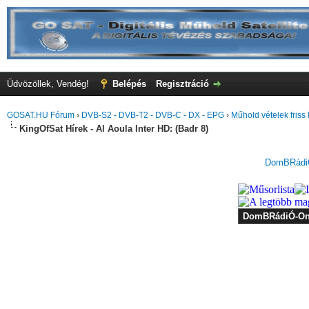
Üdvözöllek, Vendég!
Belépés
Regisztráció
GOSAT.HU Fórum
›
DVB-S2 - DVB-T2 - DVB-C - DX - EPG
›
Műhold vételek friss 
KingOfSat Hírek - Al Aoula Inter HD: (Badr 8)
DomBRádiÓ