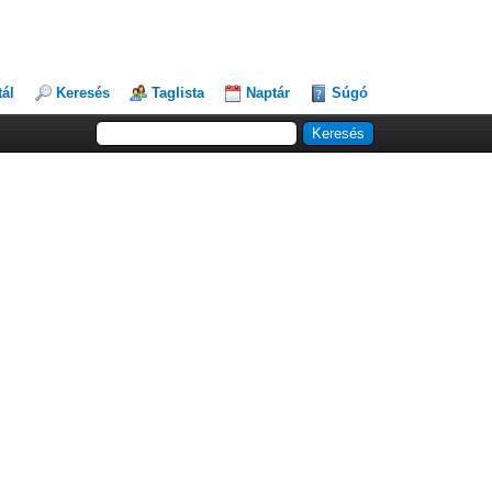
tál
Keresés
Taglista
Naptár
Súgó