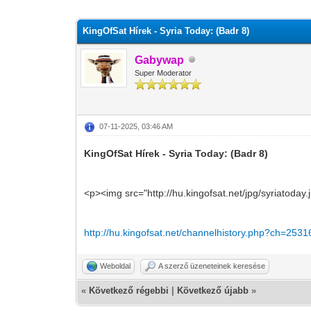
0 szavazat - átlag 0
1
2
3
4
5
KingOfSat Hírek - Syria Today: (Badr 8)
Gabywap
Super Moderator
07-11-2025, 03:46 AM
KingOfSat Hírek - Syria Today: (Badr 8)
<p><img src="http://hu.kingofsat.net/jpg/syriatoday
http://hu.kingofsat.net/channelhistory.php?ch=2531
Weboldal
A szerző üzeneteinek keresése
«
Következő régebbi
|
Következő újabb
»