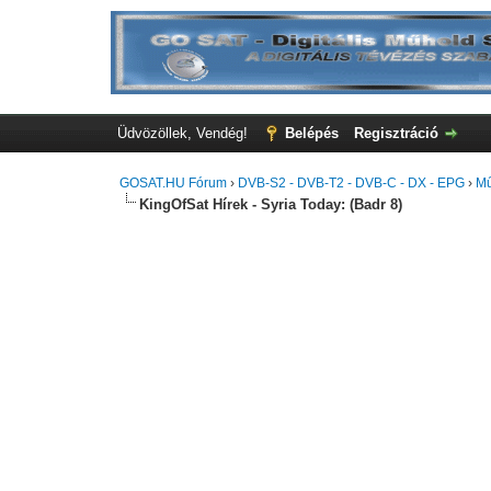
Üdvözöllek, Vendég!
Belépés
Regisztráció
GOSAT.HU Fórum
›
DVB-S2 - DVB-T2 - DVB-C - DX - EPG
›
Mű
KingOfSat Hírek - Syria Today: (Badr 8)