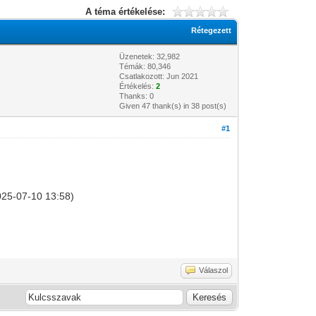
A téma értékelése:
Rétegezett
Üzenetek: 32,982
Témák: 80,346
Csatlakozott: Jun 2021
Értékelés:
2
Thanks: 0
Given 47 thank(s) in 38 post(s)
#1
2025-07-10 13:58)
Válaszol