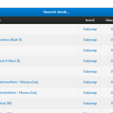
Hasonló témák...
:
Szerző
Válas
Gabywap
0
vencia (Badr 8)
Gabywap
0
Gabywap
0
lsat 8 West B)
Gabywap
0
Gabywap
0
(TurkmenÄlem / MonacoSat)
Gabywap
0
TurkmenÄlem / MonacoSat)
Gabywap
0
elsat 9B)
Gabywap
0