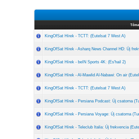
Téma
KingOfSat Hírek - TCTT: (Eutelsat 7 West A)
KingOfSat Hírek - Asharq News Channel HD: Új frek
KingOfSat Hírek - beIN Sports 4K: (Es'hail 2)
KingOfSat Hírek - Al-Mawlid Al-Nabawi: On air (Eute
KingOfSat Hírek - TCTT: (Eutelsat 7 West A)
KingOfSat Hírek - Persiana Podcast: Új csatorna 
KingOfSat Hírek - Persiana Voyage: Új csatorna (
KingOfSat Hírek - Teleclub Italia: Új frekvencia (Eut