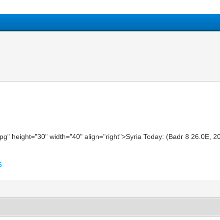
.jpg" height="30" width="40" align="right">Syria Today: (Badr 8 26.0E, 
6