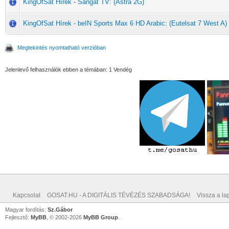
KingOfSat Hírek - Sangat TV: (Astra 2G)
KingOfSat Hírek - beIN Sports Max 6 HD Arabic: (Eutelsat 7 West A)
Megtekintés nyomtatható verzióban
Jelenlevő felhasználók ebben a témában: 1 Vendég
Kapcsolat
GOSAT.HU - A DIGITÁLIS TÉVÉZÉS SZABADSÁGA!
Vissza a lap
Magyar fordítás:
Sz.Gábor
Fejlesztő:
MyBB
, © 2002-2026
MyBB Group
.