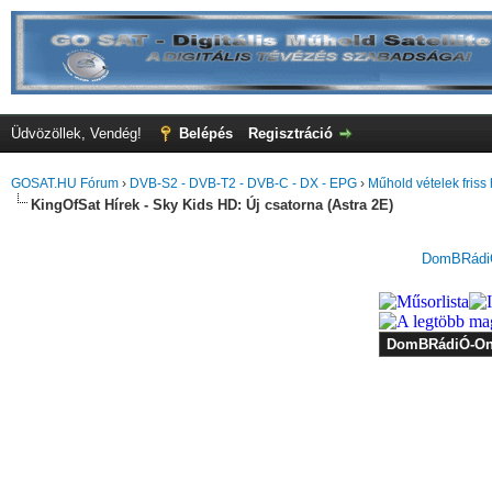
Üdvözöllek, Vendég!
Belépés
Regisztráció
GOSAT.HU Fórum
›
DVB-S2 - DVB-T2 - DVB-C - DX - EPG
›
Műhold vételek friss 
KingOfSat Hírek - Sky Kids HD: Új csatorna (Astra 2E)
DomBRádiÓ