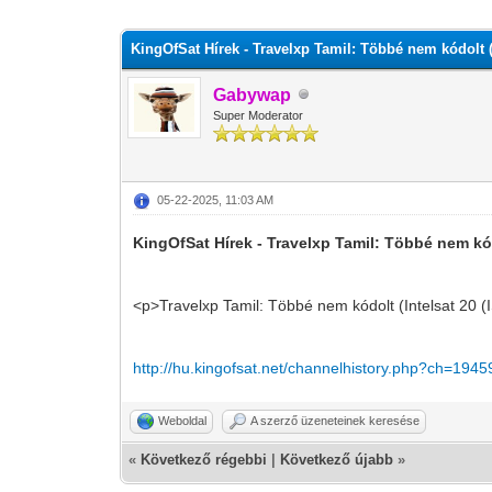
0 szavazat - átlag 0
1
2
3
4
5
KingOfSat Hírek - Travelxp Tamil: Többé nem kódolt (I
Gabywap
Super Moderator
05-22-2025, 11:03 AM
KingOfSat Hírek - Travelxp Tamil: Többé nem kódo
<p>Travelxp Tamil: Többé nem kódolt (Intelsat 20 
http://hu.kingofsat.net/channelhistory.php?ch=1945
Weboldal
A szerző üzeneteinek keresése
«
Következő régebbi
|
Következő újabb
»