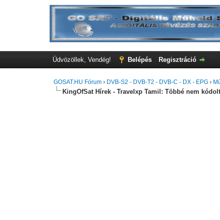
Üdvözöllek, Vendég!
Belépés
Regisztráció
GOSAT.HU Fórum
›
DVB-S2 - DVB-T2 - DVB-C - DX - EPG
›
Mű
KingOfSat Hírek - Travelxp Tamil: Többé nem kódolt (