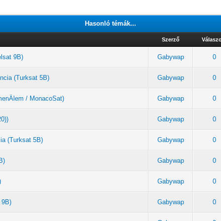
Hasonló témák...
Szerző
Válasz
elsat 9B)
Gabywap
0
ncia (Turksat 5B)
Gabywap
0
rkmenÄlem / MonacoSat)
Gabywap
0
20))
Gabywap
0
ia (Turksat 5B)
Gabywap
0
B)
Gabywap
0
)
Gabywap
0
 9B)
Gabywap
0