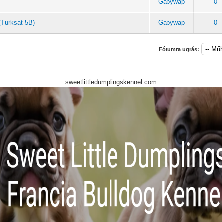
Gabywap
0
(Turksat 5B)
Gabywap
0
Fórumra ugrás:
sweetlittledumplingskennel.com