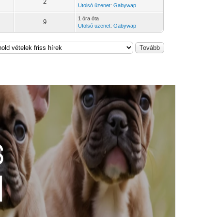
2
Utolsó üzenet
:
Gabywap
1 óra óta
9
Utolsó üzenet
:
Gabywap