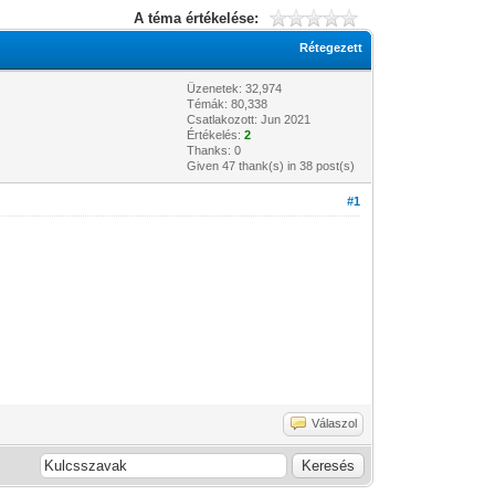
A téma értékelése:
Rétegezett
Üzenetek: 32,974
Témák: 80,338
Csatlakozott: Jun 2021
Értékelés:
2
Thanks: 0
Given 47 thank(s) in 38 post(s)
#1
Válaszol