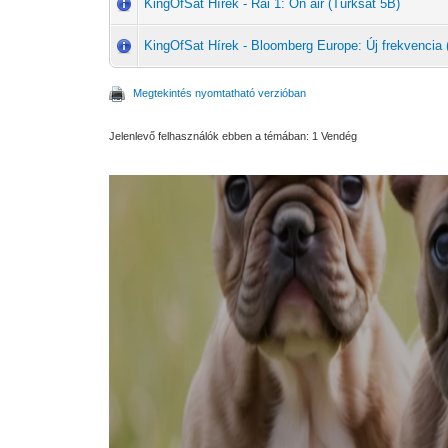
KingOfSat Hírek - Rai 1: On air (Turksat 5B)
KingOfSat Hírek - Bloomberg Europe: Új frekvencia 
Megtekintés nyomtatható verzióban
Jelenlevő felhasználók ebben a témában: 1 Vendég