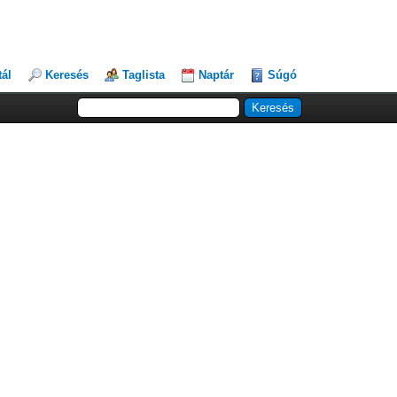
tál
Keresés
Taglista
Naptár
Súgó