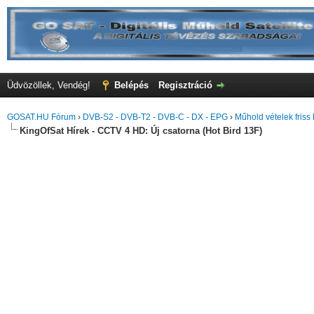
Üdvözöllek, Vendég!
Belépés
Regisztráció
GOSAT.HU Fórum
›
DVB-S2 - DVB-T2 - DVB-C - DX - EPG
›
Műhold vételek friss 
KingOfSat Hírek - CCTV 4 HD: Új csatorna (Hot Bird 13F)