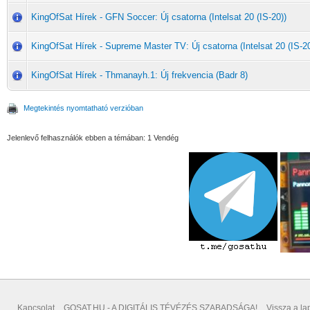
KingOfSat Hírek - GFN Soccer: Új csatorna (Intelsat 20 (IS-20))
KingOfSat Hírek - Supreme Master TV: Új csatorna (Intelsat 20 (IS-20
KingOfSat Hírek - Thmanayh.1: Új frekvencia (Badr 8)
Megtekintés nyomtatható verzióban
Jelenlevő felhasználók ebben a témában: 1 Vendég
Kapcsolat
GOSAT.HU - A DIGITÁLIS TÉVÉZÉS SZABADSÁGA!
Vissza a lap