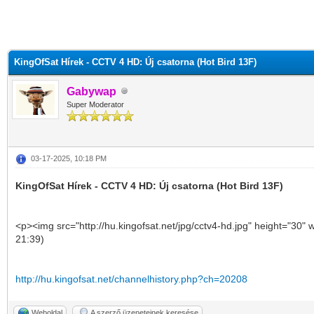
KingOfSat Hírek - CCTV 4 HD: Új csatorna (Hot Bird 13F)
Gabywap
Super Moderator
03-17-2025, 10:18 PM
KingOfSat Hírek - CCTV 4 HD: Új csatorna (Hot Bird 13F)
<p><img src="http://hu.kingofsat.net/jpg/cctv4-hd.jpg" height="30"
21:39)
http://hu.kingofsat.net/channelhistory.php?ch=20208
Weboldal
A szerző üzeneteinek keresése