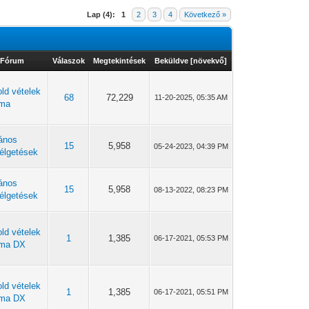
Lap (4):
1
2
3
4
Következő »
Fórum
Válaszok
Megtekintések
Beküldve
[
növekvő
]
ld vételek
68
72,229
11-20-2025, 05:35 AM
uma
lános
15
5,958
05-24-2023, 04:39 PM
élgetések
lános
15
5,958
08-13-2022, 08:23 PM
élgetések
ld vételek
1
1,385
06-17-2021, 05:53 PM
uma DX
ld vételek
1
1,385
06-17-2021, 05:51 PM
uma DX