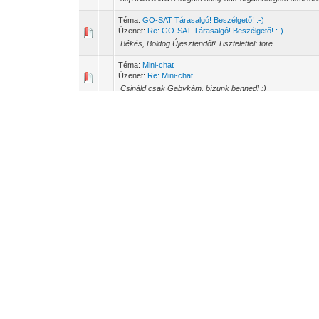
Téma:
GO-SAT Tárasalgó! Beszélgető! :-)
Üzenet:
Re: GO-SAT Tárasalgó! Beszélgető! :-)
Békés, Boldog Újesztendőt! Tisztelettel: fore.
Téma:
Mini-chat
Üzenet:
Re: Mini-chat
Csináld csak Gabykám, bízunk benned! :)
Téma:
Forgatós kérdések, pálya beállítási tapasztalatok
Üzenet:
Re: Forgatós kérdések, pálya beállítási tapasztala
nagylevente1975 Írta: -- Jo napot mindenkinek! H-H motor 
muholdakat latom,de gyenge a jelszint,amiko belterrel,elott
Téma:
Keleti műholdak vételei
Üzenet:
Re: Keleti műholdak vételei
Keleti 96és1/2 :)-mellesleg itt a vége a keleti kilátásnak, 
sporadikus (csak imitt-amott gyün elő) csatorna: http://i3
Téma:
Keleti műholdak vételei
Üzenet:
Re: Keleti műholdak vételei
Keleti kilencvenháromésfél KU-ban: http://i345.photo
(http://s345.photobucket.com/user/Foreman_Satzowlee/m
Téma:
Keleti műholdak vételei
Üzenet:
Re: Keleti műholdak vételei
Bár nem mostani felvételek, de olyasmivel szeretnék hoz