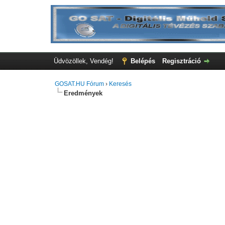
Üdvözöllek, Vendég!
Belépés
Regisztráció
GOSAT.HU Fórum
›
Keresés
Eredmények