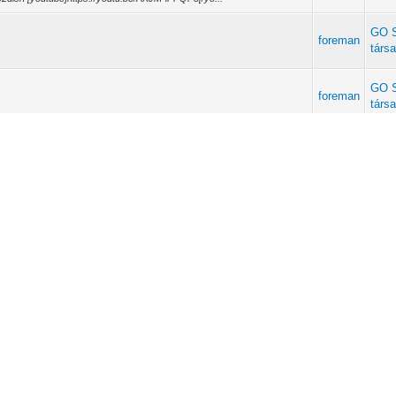
GO S
foreman
társ
GO S
foreman
társ
...
Müho
foreman
beallitasnak alltam,sikerult is annyira,hogy 19.2E, 16.0E, 13.0E
Fór
e E2 belterrel pro...
Müho
foreman
az antennám-ez is egy 180-as- itt már totál függőlegesen áll! Itt egy
Fór
45.photobuc...
Müho
foreman
bucket.com/albums/p396/Foreman_Satzowlee/003_zpsesw6vwx9.jpg
Fór
edia/003_zpsesw6vwx9.jpg.html) h...
Müho
foreman
Fór
zájárulni ehhez a topikhoz, amire magam is büszke vagyok. Pár kép: