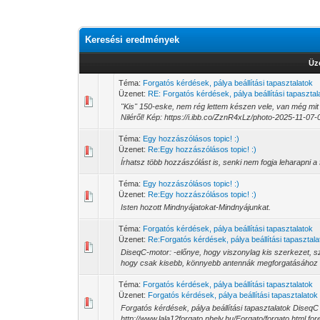
Keresési eredmények
Üz
Téma:
Forgatós kérdések, pálya beállítási tapasztalatok
Üzenet:
RE: Forgatós kérdések, pálya beállítási tapasztala
"Kis" 150-eske, nem rég lettem készen vele, van még mit 
Niléről! Kép: https://i.ibb.co/ZznR4xLz/photo-2025-11-07-0
Téma:
Egy hozzászólásos topic! :)
Üzenet:
Re:Egy hozzászólásos topic! :)
Írhatsz több hozzászólást is, senki nem fogja leharapni a 
Téma:
Egy hozzászólásos topic! :)
Üzenet:
Re:Egy hozzászólásos topic! :)
Isten hozott Mindnyájatokat-Mindnyájunkat.
Téma:
Forgatós kérdések, pálya beállítási tapasztalatok
Üzenet:
Re:Forgatós kérdések, pálya beállítási tapasztalat
DiseqC-motor: -előnye, hogy viszonylag kis szerkezet, s
hogy csak kisebb, könnyebb antennák megforgatásához é
Téma:
Forgatós kérdések, pálya beállítási tapasztalatok
Üzenet:
Forgatós kérdések, pálya beállítási tapasztalatok
Forgatós kérdések, pálya beállítási tapasztalatok Diseq
http://www.lala12forgato.nhely.hu/Forgato/forgato.html fo