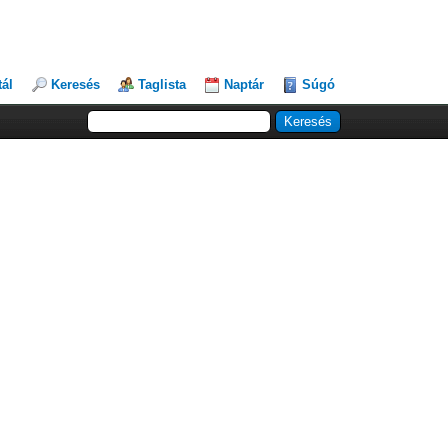
tál
Keresés
Taglista
Naptár
Súgó