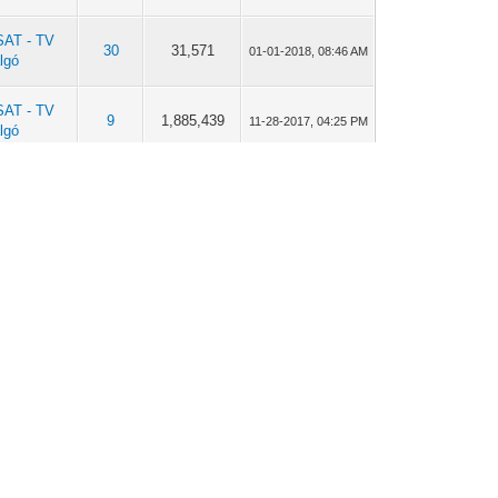
AT - TV
30
31,571
01-01-2018, 08:46 AM
algó
AT - TV
9
1,885,439
11-28-2017, 04:25 PM
algó
ld vételek
68
72,229
05-24-2017, 05:09 PM
uma
ld vételek
13
15,375
12-09-2016, 05:34 PM
uma
ld vételek
13
15,375
12-09-2016, 04:53 PM
uma
ld vételek
13
15,375
12-09-2016, 04:36 PM
uma