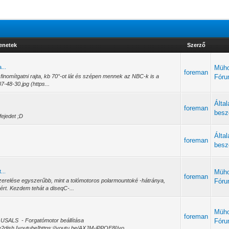
enetek
Szerző
...
Müho
foreman
finomítgatni rajta, kb 70°-ot lát és szépen mennek az NBC-k is a
Fór
7-48-30.jpg (https...
Álta
foreman
besz
fejedet ;D
Álta
foreman
besz
...
Müho
foreman
zerelése egyszerűbb, mint a tolómotoros polarmountoké -hátránya,
Fór
rt. Kezdem tehát a diseqC-...
Müho
foreman
C USALS - Forgatómotor beállítása
Fór
re2dish [youtube]https://youtu.be/AXJM-iPPQF8[/yo...