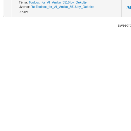
Keresési eredmények
Üzenetek
Sz
Téma:
Toolbox_for_All_Amiko_3516 by_Dekolte
Üzenet:
Re:Toolbox_for_All_Amiko_3516 by_Dekolte
76
Köszi!
sweetli