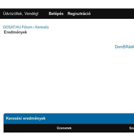
Üdvözöllek, Vendég!
Belépés
Regisztráció
GOSAT.HU Fórum
›
Keresés
Eredmények
DomBRádiÓ