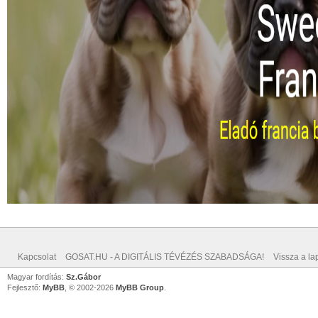
Kapcsolat
GOSAT.HU - A DIGITÁLIS TÉVÉZÉS SZABADSÁGA!
Vissza a lap
Magyar fordítás:
Sz.Gábor
Fejlesztő:
MyBB
, © 2002-2026
MyBB Group
.