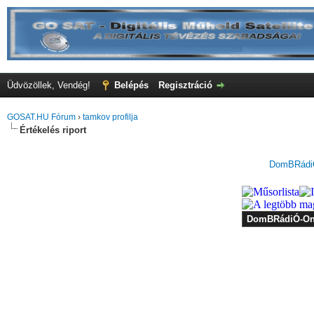
Üdvözöllek, Vendég!
Belépés
Regisztráció
GOSAT.HU Fórum
›
tamkov profilja
Értékelés riport
DomBRádiÓ