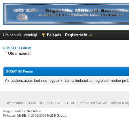
Üdvözöllek, Vendég!
Belépés
Regisztráció
GOSAT.HU Fórum
Oldal üzenet
GOSAT.HU Fórum
Az authorizációs kód nem egyezik. Ezt a funkciót a megfelelő módon próbá
Kapcsolat
GOSAT.HU - A DIGITÁLIS TÉVÉZÉS SZABADSÁGA!
Vissza a lap
Magyar fordítás:
Sz.Gábor
Fejlesztő:
MyBB
, © 2002-2026
MyBB Group
.