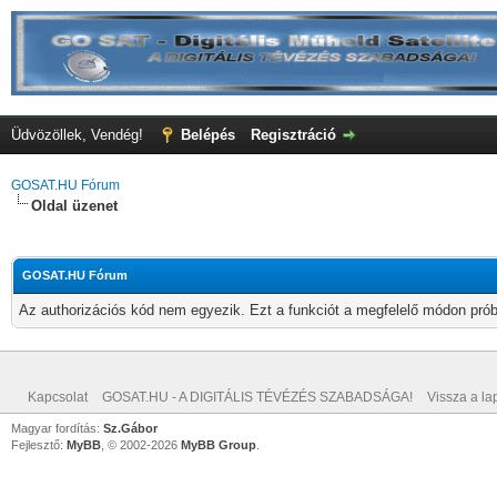
Üdvözöllek, Vendég!
Belépés
Regisztráció
GOSAT.HU Fórum
Oldal üzenet
GOSAT.HU Fórum
Az authorizációs kód nem egyezik. Ezt a funkciót a megfelelő módon próbá
Kapcsolat
GOSAT.HU - A DIGITÁLIS TÉVÉZÉS SZABADSÁGA!
Vissza a lap
Magyar fordítás:
Sz.Gábor
Fejlesztő:
MyBB
, © 2002-2026
MyBB Group
.