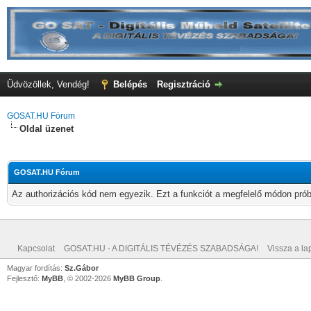
Üdvözöllek, Vendég!
Belépés
Regisztráció
GOSAT.HU Fórum
Oldal üzenet
GOSAT.HU Fórum
Az authorizációs kód nem egyezik. Ezt a funkciót a megfelelő módon próbá
Kapcsolat
GOSAT.HU - A DIGITÁLIS TÉVÉZÉS SZABADSÁGA!
Vissza a lap
Magyar fordítás:
Sz.Gábor
Fejlesztő:
MyBB
, © 2002-2026
MyBB Group
.