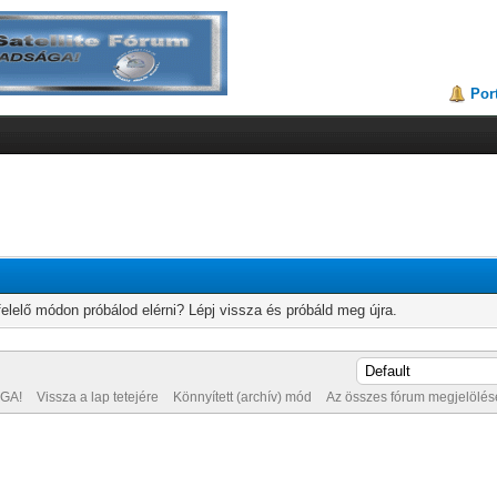
Por
elelő módon próbálod elérni? Lépj vissza és próbáld meg újra.
GA!
Vissza a lap tetejére
Könnyített (archív) mód
Az összes fórum megjelölése