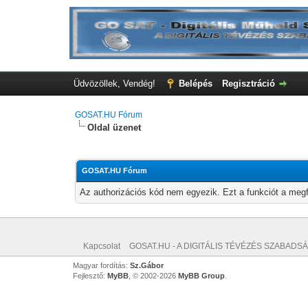
Üdvözöllek, Vendég!
Belépés
Regisztráció
GOSAT.HU Fórum
Oldal üzenet
GOSAT.HU Fórum
Az authorizációs kód nem egyezik. Ezt a funkciót a megf
Kapcsolat
GOSAT.HU - A DIGITÁLIS TÉVÉZÉS SZABADSÁ
Magyar fordítás:
Sz.Gábor
Fejlesztő:
MyBB
, © 2002-2026
MyBB Group
.