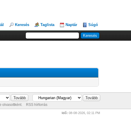
tál
Keresés
Taglista
Naptár
Súgó
 olvasottként.
RSS hírforrás
Idő:
08-08-2026, 02:11 PM