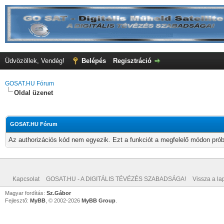
Üdvözöllek, Vendég!
Belépés
Regisztráció
GOSAT.HU Fórum
Oldal üzenet
GOSAT.HU Fórum
Az authorizációs kód nem egyezik. Ezt a funkciót a megfelelő módon próbá
Kapcsolat
GOSAT.HU - A DIGITÁLIS TÉVÉZÉS SZABADSÁGA!
Vissza a lap
Magyar fordítás:
Sz.Gábor
Fejlesztő:
MyBB
, © 2002-2026
MyBB Group
.