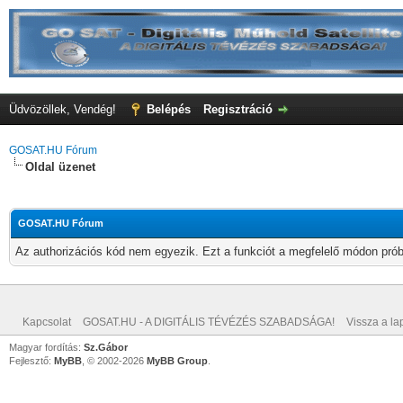
Üdvözöllek, Vendég!
Belépés
Regisztráció
GOSAT.HU Fórum
Oldal üzenet
GOSAT.HU Fórum
Az authorizációs kód nem egyezik. Ezt a funkciót a megfelelő módon próbá
Kapcsolat
GOSAT.HU - A DIGITÁLIS TÉVÉZÉS SZABADSÁGA!
Vissza a lap
Magyar fordítás:
Sz.Gábor
Fejlesztő:
MyBB
, © 2002-2026
MyBB Group
.