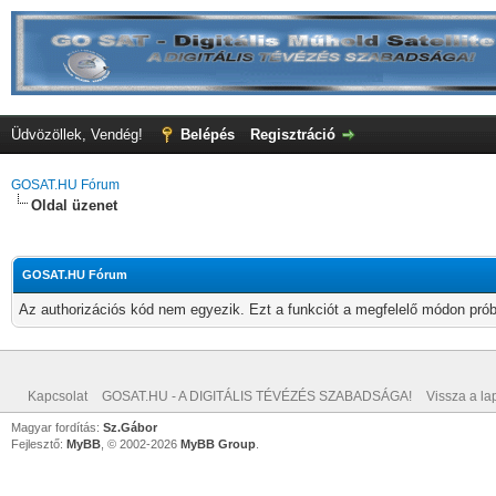
Üdvözöllek, Vendég!
Belépés
Regisztráció
GOSAT.HU Fórum
Oldal üzenet
GOSAT.HU Fórum
Az authorizációs kód nem egyezik. Ezt a funkciót a megfelelő módon próbá
Kapcsolat
GOSAT.HU - A DIGITÁLIS TÉVÉZÉS SZABADSÁGA!
Vissza a lap
Magyar fordítás:
Sz.Gábor
Fejlesztő:
MyBB
, © 2002-2026
MyBB Group
.