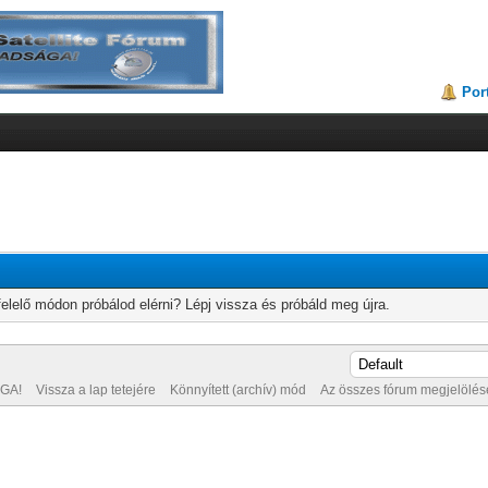
Por
elelő módon próbálod elérni? Lépj vissza és próbáld meg újra.
GA!
Vissza a lap tetejére
Könnyített (archív) mód
Az összes fórum megjelölése