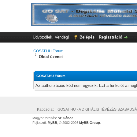
Üdvözöllek, Vendég!
Belépés
Regisztráció
GOSAT.HU Fórum
Oldal üzenet
GOSAT.HU Fórum
Az authorizációs kód nem egyezik. Ezt a funkciót a megf
Kapcsolat
GOSAT.HU - A DIGITÁLIS TÉVÉZÉS SZABADSÁ
Magyar fordítás:
Sz.Gábor
Fejlesztő:
MyBB
, © 2002-2026
MyBB Group
.