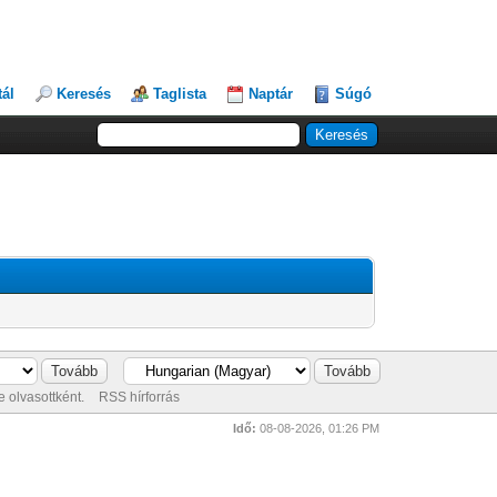
tál
Keresés
Taglista
Naptár
Súgó
 olvasottként.
RSS hírforrás
Idő:
08-08-2026, 01:26 PM