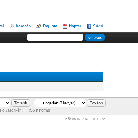
tál
Keresés
Taglista
Naptár
Súgó
 olvasottként.
RSS hírforrás
Idő:
08-07-2026, 10:05 PM