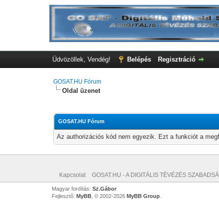
Üdvözöllek, Vendég!
Belépés
Regisztráció
GOSAT.HU Fórum
Oldal üzenet
GOSAT.HU Fórum
Az authorizációs kód nem egyezik. Ezt a funkciót a megf
Kapcsolat
GOSAT.HU - A DIGITÁLIS TÉVÉZÉS SZABADSÁ
Magyar fordítás:
Sz.Gábor
Fejlesztő:
MyBB
, © 2002-2026
MyBB Group
.