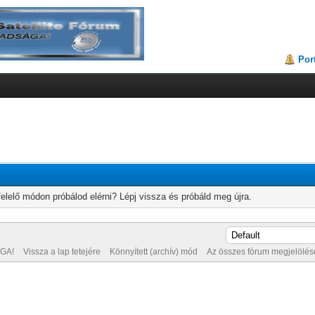
Por
elelő módon próbálod elérni? Lépj vissza és próbáld meg újra.
GA!
Vissza a lap tetejére
Könnyített (archív) mód
Az összes fórum megjelölése