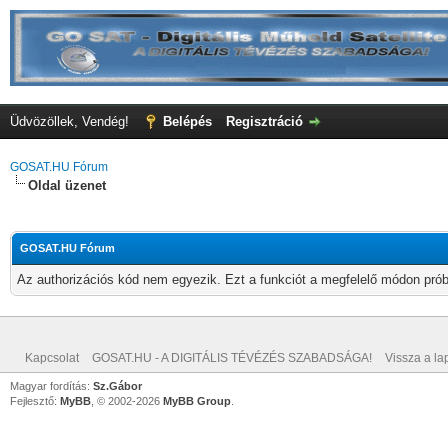
Üdvözöllek, Vendég!
Belépés
Regisztráció
GOSAT.HU Fórum
Oldal üzenet
GOSAT.HU Fórum
Az authorizációs kód nem egyezik. Ezt a funkciót a megfelelő módon próbá
Kapcsolat
GOSAT.HU - A DIGITÁLIS TÉVÉZÉS SZABADSÁGA!
Vissza a lap
Magyar fordítás:
Sz.Gábor
Fejlesztő:
MyBB
, © 2002-2026
MyBB Group
.