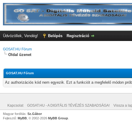
Üdvözöllek, Vendég!
Belépés
Regisztráció
GOSAT.HU Fórum
Oldal üzenet
GOSAT.HU Fórum
Az authorizációs kód nem egyezik. Ezt a funkciót a megfelelő módon próbá
Kapcsolat
GOSAT.HU - A DIGITÁLIS TÉVÉZÉS SZABADSÁGA!
Vissza a lap
Magyar fordítás:
Sz.Gábor
Fejlesztő:
MyBB
, © 2002-2026
MyBB Group
.